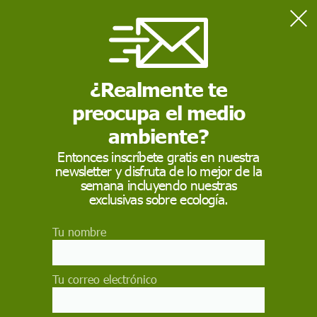
Home
Viento
¿Realmente te
VIENTO
preocupa el medio
El viento es el movimiento en masa del aire de acuerdo
con las diferencias de presión atmosférica
ambiente?
Entonces inscríbete gratis en nuestra
newsletter y disfruta de lo mejor de la
semana incluyendo nuestras
exclusivas sobre ecología.
Tu nombre
Tu correo electrónico