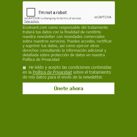
Medio Ambiente
La UME prevé una campaña de
incendios dura por calor, viento y
EcoAvant.com
como responsable del tratamiento
combustible fino
tratará tus datos con la finalidad de remitirte
nuestra newsletter con novedades comerciales
La Unidad Militar de Emergencias advierte de que se dan
sobre nuestros servicios. Puedes acceder, rectificar
y suprimir tus datos, así como ejercer otros
“todos los ingredientes” para una campaña de incendios
derechos consultando la información adicional y
forestales “dura”, marcada por el combustible fino acumulado
detallada sobre protección de datos en nuestra
tras las lluvias, las altas temperaturas y el viento
Política de Privacidad
He leído y acepto las condiciones contenidas
en la
Política de Privacidad
sobre el tratamiento
de mis datos para el envío de la newsletter.
Naturaleza