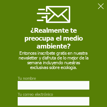
Home
Medio Ambiente
Hipotecas al Sol
¿Realmente te
preocupa el medio
MEDIO AMBIENTE
ambiente?
Hipotecas al Sol
Entonces inscríbete gratis en nuestra
newsletter y disfruta de lo mejor de la
Más de 60.000 pequeños productores de energía
semana incluyendo nuestras
solar, en apuros financieros por culpa de los
exclusivas sobre ecología.
recortes a las renovables del Gobierno, que no
estaban en su programa electoral
Tu nombre
EVA TEROL
8 de abril de 2015
Tu correo electrónico
Facebook
X
WhatsApp
Meneame
Seguir en