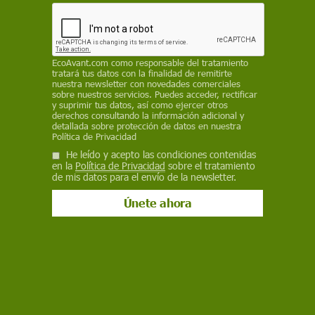
Bluesky
EcoAvant.com
como responsable del tratamiento
tratará tus datos con la finalidad de remitirte
nuestra newsletter con novedades comerciales
sobre nuestros servicios. Puedes acceder, rectificar
y suprimir tus datos, así como ejercer otros
derechos consultando la información adicional y
detallada sobre protección de datos en nuestra
Política de Privacidad
He leído y acepto las condiciones contenidas
en la
Política de Privacidad
sobre el tratamiento
La banca alerta sobre una posible quiebra masiva de las instalaciones
de mis datos para el envío de la newsletter.
fotovoltaicas / Foto: Bjeayes
La “inmensa mayoría” de los pequeños y
medianos productores españoles de energía solar
fotovoltaica se han visto
obligados a
hipotecar sus viviendas
para poder afrontar el
pago de los préstamos bancarios que asumieron
para invertir en esta fuente de energía limpia,
afirma la organización que los agrupa.