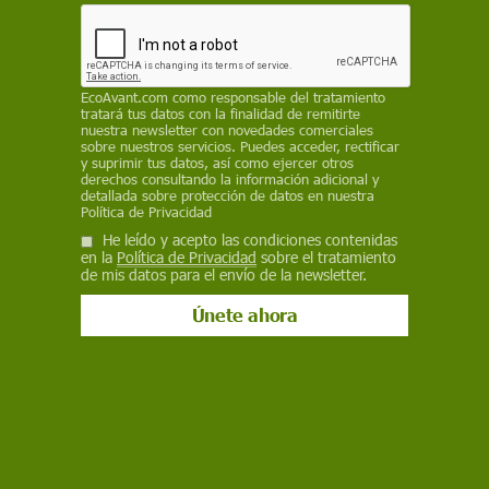
suspensión, partículas de hollín procedentes de
los incendios forestales que están arrasando
Canadá
EP
EcoAvant.com
como responsable del tratamiento
tratará tus datos con la finalidad de remitirte
nuestra newsletter con novedades comerciales
29 de junio de 2023
sobre nuestros servicios. Puedes acceder, rectificar
y suprimir tus datos, así como ejercer otros
derechos consultando la información adicional y
Facebook
X
WhatsApp
Meneame
Seguir en
detallada sobre protección de datos en nuestra
Política de Privacidad
Bluesky
He leído y acepto las condiciones contenidas
en la
Política de Privacidad
sobre el tratamiento
de mis datos para el envío de la newsletter.
El humo procedente de los incendios de Canadá cubre la mayor parte
de la Península / Imagen: AEMET