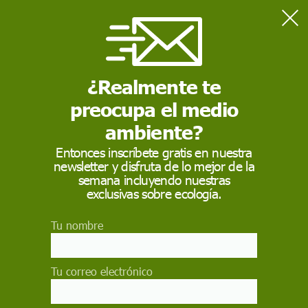
Home
Medio Ambiente
El humo procedente de los incendios de Canadá llega a Málaga
sin afectar a la calidad del aire
¿Realmente te
preocupa el medio
MEDIO AMBIENTE
ambiente?
El humo procedente
Entonces inscríbete gratis en nuestra
newsletter y disfruta de lo mejor de la
de los incendios de
semana incluyendo nuestras
Canadá llega a Málaga
exclusivas sobre ecología.
sin afectar a la calidad
Tu nombre
del aire
Tu correo electrónico
El cielo de la provincia de Málaga ha amanecido
este miércoles cubierto de materia en