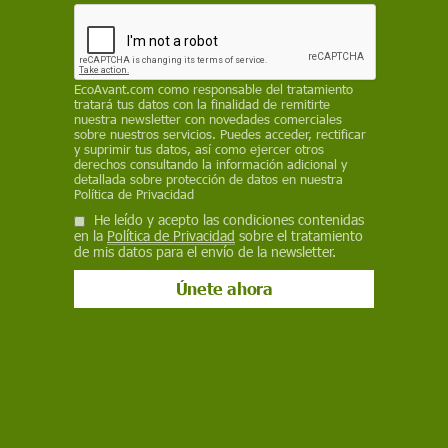
efecto sobre estas áreas clave de la economía
REDACCIÓN / EP
EcoAvant.com
como responsable del tratamiento
15 de octubre de 2025
tratará tus datos con la finalidad de remitirte
nuestra newsletter con novedades comerciales
Facebook
X
WhatsApp
Meneame
Seguir en
sobre nuestros servicios. Puedes acceder, rectificar
y suprimir tus datos, así como ejercer otros
Bluesky
derechos consultando la información adicional y
detallada sobre protección de datos en nuestra
Política de Privacidad
He leído y acepto las condiciones contenidas
en la
Política de Privacidad
sobre el tratamiento
de mis datos para el envío de la newsletter.
El extremo calor reduciría un 14% el PIB per cápita catalán hacia 2050.
Restos de un antiguo pueblo han quedado al descubierto por las
extrema sequía / Foto: EP