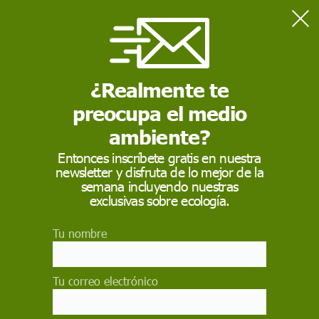
¿Realmente te
Home
Destacados - Vivir Green
La COP21 y la huella de carbono
preocupa el medio
ambiente?
DESTACADOS - VIVIR GREEN
Entonces inscríbete gratis en nuestra
La COP21 y la huella
newsletter y disfruta de lo mejor de la
semana incluyendo nuestras
de carbono
exclusivas sobre ecología.
La medición del volumen de emisiones de una
Tu nombre
persona, actividad, empresa y organización
se consolida como una eficaz herramienta para
Tu correo electrónico
favorecer la sostenibilidad
MARÍA ÁLVAREZ, COORDINADORA DE PROGRAMAS FORMATIVOS Y