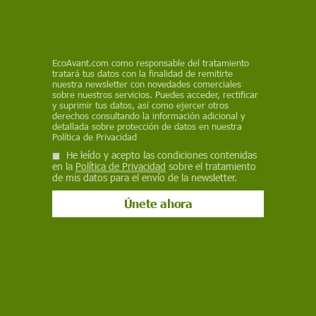
DESARROLLO DE PROYECTOS AMBIENTALES DEL
INSTITUTO SUPERIOR
DEL MEDIO AMBIENTE
11 de diciembre de 2015
EcoAvant.com
como responsable del tratamiento
Facebook
X
WhatsApp
Meneame
Seguir en
tratará tus datos con la finalidad de remitirte
nuestra newsletter con novedades comerciales
Bluesky
sobre nuestros servicios. Puedes acceder, rectificar
y suprimir tus datos, así como ejercer otros
derechos consultando la información adicional y
detallada sobre protección de datos en nuestra
Política de Privacidad
He leído y acepto las condiciones contenidas
en la
Política de Privacidad
sobre el tratamiento
de mis datos para el envío de la newsletter.
Chimeneas de una central eléctrica en las proximidades de Barcelona /
Foto: Josep Cano
Desde el pasado 30 de noviembre y hasta hoy
mismo se ha desarrollado en París la
XXI