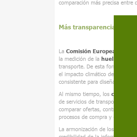
comparación más precisa entre di
Más transparencia para e
La
Comisión Europea
consider
la medición de la
huella de ca
transporte. De esta forma, las 
el impacto climático de sus act
consistente para diseñar estrate
Al mismo tiempo, los
clientes
,
de servicios de transporte con
comparar ofertas, contratar servi
procesos de compra y contrataci
La armonización de los métodos 
credibilidad de la información a