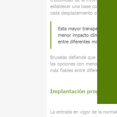
establecer una base común para l
cada desplazamiento o servicio d
Esta mayor transparencia faci
menor impacto climático y pe
entre diferentes modos de t
Bruselas defiende que esta mayor 
las opciones con menor impacto 
más fiables entre diferentes mo
Implantación progresiva
La entrada en vigor de la norm