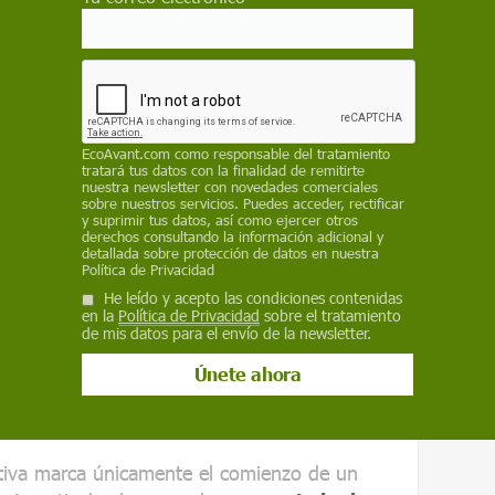
a cuantificación de las emisiones asociadas a
e transporte.
litará la identificación de las opciones con
rmitirá realizar comparaciones más fiables
EcoAvant.com
como responsable del tratamiento
tratará tus datos con la finalidad de remitirte
ransporte y operadores
nuestra newsletter con novedades comerciales
sobre nuestros servicios. Puedes acceder, rectificar
y suprimir tus datos, así como ejercer otros
derechos consultando la información adicional y
transparencia facilitará la identificación de
detallada sobre protección de datos en nuestra
climático y permitirá realizar comparaciones
Política de Privacidad
dos de transporte y operadores.
He leído y acepto las condiciones contenidas
en la
Política de Privacidad
sobre el tratamiento
de mis datos para el envío de la newsletter.
 hasta 2030
ativa marca únicamente el comienzo de un