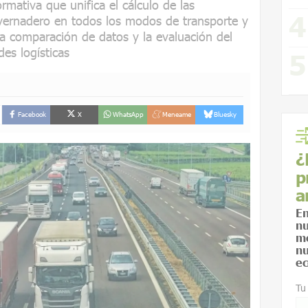
mativa que unifica el cálculo de las
vernadero en todos los modos de transporte y
la comparación de datos y la evaluación del
des logísticas
Facebook
X
WhatsApp
Meneame
Bluesky
¿
p
a
En
nu
me
nu
ec
Tu