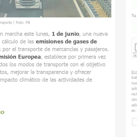
Tu
ansporte / Foto: PB
n marcha este lunes,
1 de junio
, una nueva
l cálculo de las
emisiones de gases de
por el transporte de mercancías y pasajeros.
misión Europea
, establece por primera vez
os los modos de transporte con el objetivo
tos, mejorar la transparencia y ofrecer
Ec
tra
impacto climático de las actividades de
nue
sob
rec
otr
adi
eo
en 