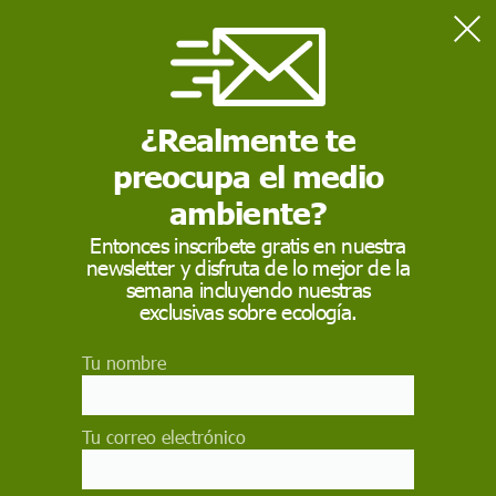
Home
Contaminación
La polución por plomo lastró el cociente intelectual en la era
romana
¿Realmente te
preocupa el medio
CONTAMINACIÓN
ambiente?
La polución por plomo
Entonces inscríbete gratis en nuestra
newsletter y disfruta de lo mejor de la
lastró el cociente
semana incluyendo nuestras
intelectual en la era
exclusivas sobre ecología.
romana
Tu nombre
Durante los casi 200 años de apogeo del
Imperio Romano se liberaron a la atmósfera más
Tu correo electrónico
de 500 kilotones de plomo