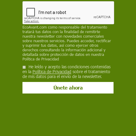
REDACCIÓN / EP
8 de enero de 2025
Facebook
X
WhatsApp
Meneame
Seguir en
EcoAvant.com
como responsable del tratamiento
tratará tus datos con la finalidad de remitirte
Bluesky
nuestra newsletter con novedades comerciales
sobre nuestros servicios. Puedes acceder, rectificar
y suprimir tus datos, así como ejercer otros
derechos consultando la información adicional y
detallada sobre protección de datos en nuestra
Política de Privacidad
He leído y acepto las condiciones contenidas
en la
Política de Privacidad
sobre el tratamiento
de mis datos para el envío de la newsletter.
Muestra del hielo para el estudio de las concentraciones de plomo /
Foto: Sylvain Masclin
Registros de contaminación atmósferica
preservados en hielo del Ártico han permitido
identificar periodos de polucíon por plomo en el