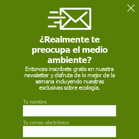
Home
Contaminación
Detectan niveles elevados de mercurio en un tiburón del
Mediterráneo occidental
¿Realmente te
preocupa el medio
CONTAMINACIÓN
ambiente?
Detectan niveles
Entonces inscríbete gratis en nuestra
newsletter y disfruta de lo mejor de la
elevados de mercurio
semana incluyendo nuestras
en un tiburón del
exclusivas sobre ecología.
Mediterráneo
Tu nombre
occidental
Tu correo electrónico
El estudio identifica los principales factores
biológicos, ambientales y antrópicos que