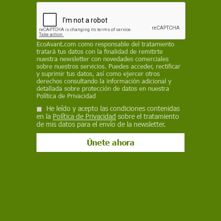
determinan la presencia del contaminante en
este depredador considerado especie centinela
de contaminación marina
REDACCIÓN / EP
EcoAvant.com
como responsable del tratamiento
tratará tus datos con la finalidad de remitirte
nuestra newsletter con novedades comerciales
29 de julio de 2025
sobre nuestros servicios. Puedes acceder, rectificar
y suprimir tus datos, así como ejercer otros
derechos consultando la información adicional y
Facebook
X
WhatsApp
Meneame
Seguir en
detallada sobre protección de datos en nuestra
Política de Privacidad
Bluesky
He leído y acepto las condiciones contenidas
en la
Política de Privacidad
sobre el tratamiento
de mis datos para el envío de la newsletter.
Contamianción por mercurio en los tiburones del Mar Mediterráneo /
Foto: IEO-CSIC