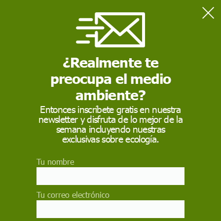
Home
Contaminación
‘Detectives’ de contaminantes: revelamos tóxicos invisibles en
alimentos y entorno
¿Realmente te
preocupa el medio
CONTAMINACIÓN
ambiente?
‘Detectives’ de
Entonces inscríbete gratis en nuestra
newsletter y disfruta de lo mejor de la
contaminantes:
semana incluyendo nuestras
revelamos tóxicos
exclusivas sobre ecología.
invisibles en alimentos
Tu nombre
y entorno
Tu correo electrónico
Lo que parece aire puro esconde contaminantes
invisibles como hidrocarburos tóxicos y residuos