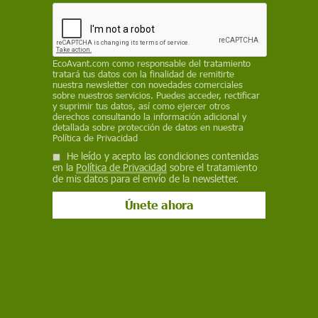
de antibióticos. La ciencia avanza con análisis no
dirigidos para detectar cientos de compuestos
persistentes que amenazan ecosistemas y salud
humana
EcoAvant.com
como responsable del tratamiento
tratará tus datos con la finalidad de remitirte
ÓSCAR PINDADO JIMÉNEZ
,
CENTRO DE INVESTIGACIONES
nuestra newsletter con novedades comerciales
ENERGÉTICAS, MEDIOAMBIENTALES Y TECNOLÓGICAS (CIEMAT)
sobre nuestros servicios. Puedes acceder, rectificar
/
THE CONVERSATION
y suprimir tus datos, así como ejercer otros
derechos consultando la información adicional y
detallada sobre protección de datos en nuestra
18 de febrero de 2026
Política de Privacidad
He leído y acepto las condiciones contenidas
Facebook
X
WhatsApp
Meneame
Seguir en
en la
Política de Privacidad
sobre el tratamiento
de mis datos para el envío de la newsletter.
Bluesky