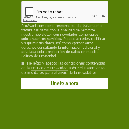
Bluesky
EcoAvant.com
como responsable del tratamiento
tratará tus datos con la finalidad de remitirte
nuestra newsletter con novedades comerciales
sobre nuestros servicios. Puedes acceder, rectificar
y suprimir tus datos, así como ejercer otros
derechos consultando la información adicional y
detallada sobre protección de datos en nuestra
Política de Privacidad
He leído y acepto las condiciones contenidas
en la
Política de Privacidad
sobre el tratamiento
de mis datos para el envío de la newsletter.
Imagen de los viñedos y logotipo de la marca Microvinya /Foto: ET
En una tierra con una larga tradición vitivinícola,
la comarca alicantina de l'Alcoià-el Comtat, nació
la bodega el Celler de la Muntanya, un proyecto
empresarial que desde 2003 elabora vinos de
forma ética y sostenible. El respeto al entorno, el
pago de un salario justo a los productores
locales y la reivindicación de la cultura