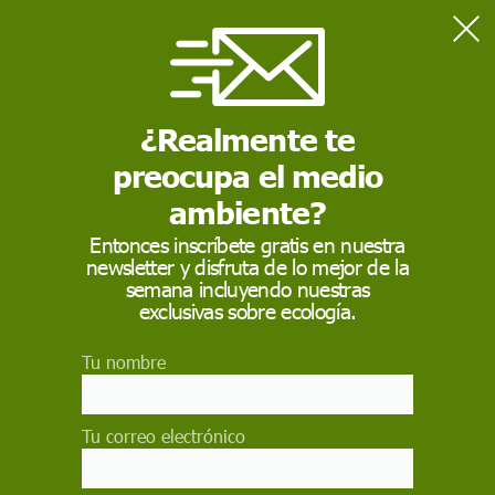
Home
Consumo
El sello Microvinya, el vino de cosecha ética
¿Realmente te
preocupa el medio
CONSUMO
ambiente?
El sello Microvinya, el
Entonces inscríbete gratis en nuestra
vino de cosecha ética
newsletter y disfruta de lo mejor de la
semana incluyendo nuestras
exclusivas sobre ecología.
La iniciativa desarrollada en la comarca alicantina
del Comtat permite producir vinos de calidad
respetando el medio natural y el paisaje agrícola
Tu nombre
EVA TEROL / DÉNIA
Tu correo electrónico
10 de julio de 2012
Facebook
X
WhatsApp
Meneame
Seguir en