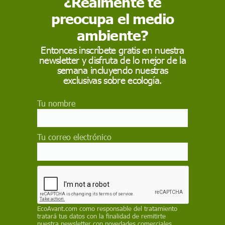
¿Realmente te
 como fuente preferida de Google
 forma gratuita.
preocupa el medio
ACTIVAR AHORA
ambiente?
Entonces inscríbete gratis en nuestra
newsletter y disfruta de lo mejor de la
semana incluyendo nuestras
CTRICIDAD
POBREZA ENERGÉTICA
PRECIO DE LA LUZ
exclusivas sobre ecología.
Tu nombre
vo récord histórico
Tu correo electrónico
o libre: ¿Me está cobrando de más mi
osto la más cara de la historia hasta la fecha?
EcoAvant.com
como responsable del tratamiento
tratará tus datos con la finalidad de remitirte
nuestra newsletter con novedades comerciales