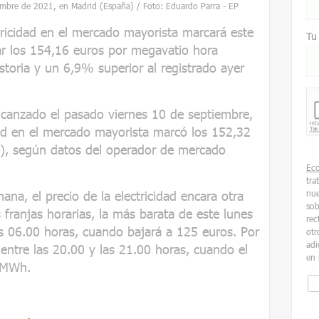
embre de 2021, en Madrid (España) / Foto: Eduardo Parra - EP
ctricidad en el mercado mayorista marcará este
Tu
ar los 154,16 euros por megavatio hora
toria y un 6,9% superior al registrado ayer
canzado el pasado viernes 10 de septiembre,
dad en el mercado mayorista marcó los 152,32
), según datos del operador de mercado
Ec
tra
mana, el precio de la electricidad encara otra
nue
sob
 franjas horarias, la más barata de este lunes
rec
as 06.00 horas, cuando bajará a 125 euros. Por
otr
adi
 entre las 20.00 y las 21.00 horas, cuando el
en 
s/MWh.