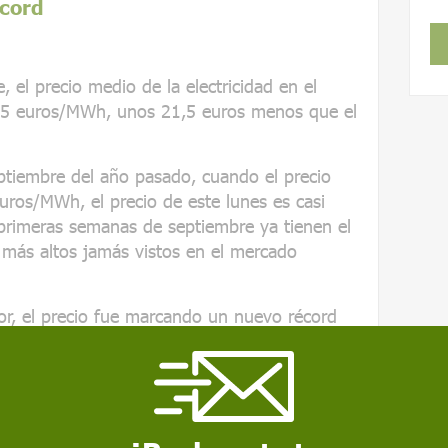
écord
 el precio medio de la electricidad en el
65 euros/MWh, unos 21,5 euros menos que el
ptiembre del año pasado, cuando el precio
uros/MWh, el precio de este lunes es casi
primeras semanas de septiembre ya tienen el
s más altos jamás vistos en el mercado
lor, el precio fue marcando un nuevo récord
ecio medio del mes alcanzase los 106
toria, seguido de julio, que ya marcó otro
ros.