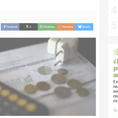
Facebook
X
WhatsApp
Meneame
Bluesky
¿
p
a
En
nu
me
nu
ec
Tu