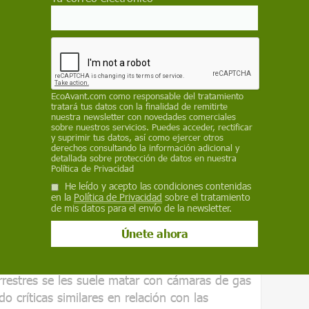
EcoAvant.com
como responsable del tratamiento
tratará tus datos con la finalidad de remitirte
e
, en Estados Unidos, han investigado la
nuestra newsletter con novedades comerciales
sobre nuestros servicios. Puedes acceder, rectificar
aboratorio especializado.
Sus
y suprimir tus datos, así como ejercer otros
eocupación
por los métodos de sacrificio
derechos consultando la información adicional y
detallada sobre protección de datos en nuestra
va:
introducir a los pulpos en una masa
Política de Privacidad
peratura hasta el punto de morir
.
He leído y acepto las condiciones contenidas
en la
Política de Privacidad
sobre el tratamiento
e método para una especie que posee una
de mis datos para el envío de la newsletter.
ocesamiento de la información
, un uso
omplejas vías visuales y, no menos
r dolor
.
rrestres se les suele matar con cámaras de gas
do críticas similares en relación con las