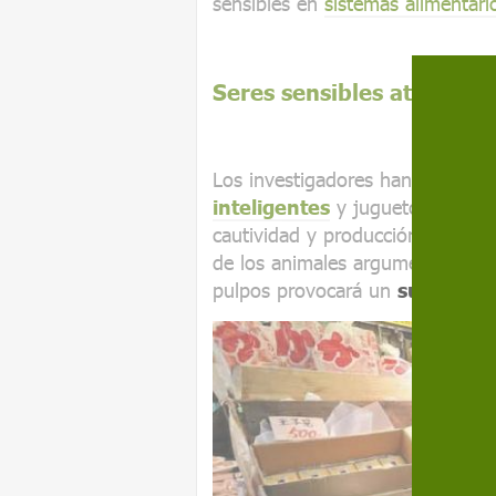
sensibles en
sistemas alimentario
Seres sensibles atrapados
Los investigadores han sugerid
inteligentes
y juguetonas, los
cautividad y producción masiva.
de los animales argumentan que,
pulpos provocará un
sufrimien