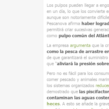
Los pulpos pueden llegar a eng
en un día, lo que los convierte e
aunque son notoriamente difícil
Pescanova afirma
haber lograd
permitirá criar sucesivas genera
como
pulpo común del Atlánt
La empresa
argumenta
que la cr
como la pesca de arrastre e
de que garantizará el suministro
que “
aliviará la presión sobr
Pero no es fácil para los consum
comer pescado y animales mari
los sistemas organizados
reduce
demostrado que
las piscifacto
contaminan las aguas coste
heces
. A esto se añade la grave