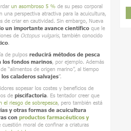
ordar
un asombroso 5 %
de su peso corporal
n una perspectiva atractiva para la acuicultura,
es de criar en cautividad. Sin embargo, Nueva
o un importante avance científico
que le
ciones de
Octopus vulgaris
, también conocido
ico
.
ía de pulpos
reducirá métodos de pesca
n los fondos marinos
, por ejemplo. Además
 de “alimentos de origen marino”, al tiempo
e los caladeros salvajes
”.
idores sopesar los costes y beneficios de
nos de
piscifactoría
. Es tentador creer que
n el riesgo de sobrepesca
, pero también está
rías y otras formas de acuicultura
ras con
productos farmacéuticos y
 cuestión moral de confinar a criaturas