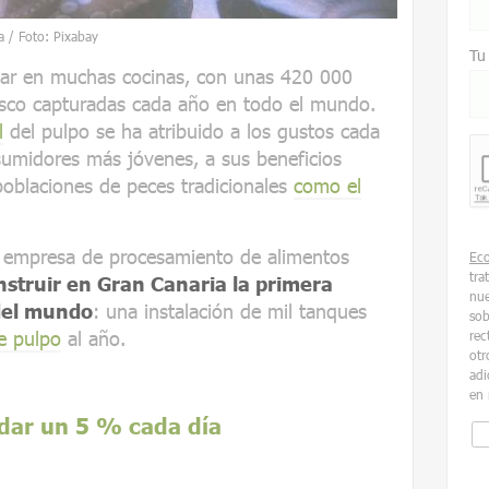
a / Foto: Pixabay
Tu
ular en muchas cocinas, con unas 420 000
usco capturadas cada año en todo el mundo.
l
del pulpo se ha atribuido a los gustos cada
umidores más jóvenes, a sus beneficios
 poblaciones de peces tradicionales
como el
a empresa de procesamiento de alimentos
Ec
tra
struir en Gran Canaria la primera
nue
 del mundo
: una instalación de mil tanques
sob
e pulpo
al año.
rec
otr
adi
en 
dar un 5 % cada día