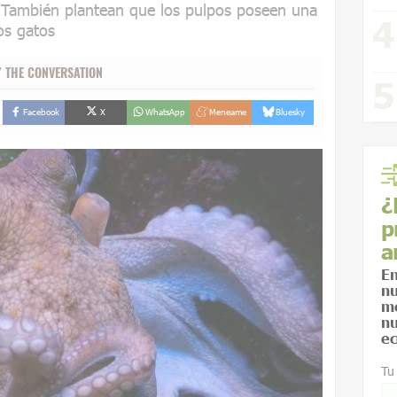
. También plantean que los pulpos poseen una
los gatos
/
THE CONVERSATION
Facebook
X
WhatsApp
Meneame
Bluesky
¿
p
a
En
nu
me
nu
ec
Tu