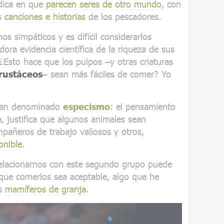
adica en que
parecen seres de otro mundo
, con
as
canciones e historias
de los pescadores.
s simpáticos y es difícil considerarlos
ora evidencia científica de la riqueza de sus
 ¿Esto hace que los pulpos –y otras criaturas
rustáceos
– sean más fáciles de comer? Yo
 han denominado
especismo
: el pensamiento
a, justifica que algunos animales sean
añeros de trabajo valiosos y otros,
onible
.
relacionarnos con este segundo grupo puede
a que comerlos sea aceptable, algo que he
os
mamíferos de granja
.