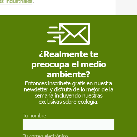
s industriales
.
 en granjas industriales
o que, como
criaturas particularmente
¿Realmente te
 pulpos no son adecuados para una vida en
preocupa el medio
 Los defensores/defensoras de los derechos
ambiente?
 basándose en estas pruebas, la cría de
to innecesario
a una
escala sin precedentes
.
Entonces inscríbete gratis en nuestra
newsletter y disfruta de lo mejor de la
semana incluyendo nuestras
exclusivas sobre ecología.
Tu nombre
Tu correo electrónico