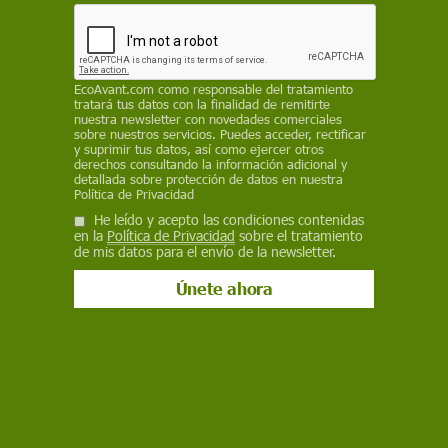
retroactivos por el encarecimiento del
combustible derivado de la crisis en Oriente
Próximo y mantiene el derecho de los pasajeros
a compensaciones, reembolsos y rutas
EcoAvant.com
como responsable del tratamiento
alternativas ante posibles cancelaciones
tratará tus datos con la finalidad de remitirte
nuestra newsletter con novedades comerciales
sobre nuestros servicios. Puedes acceder, rectificar
REDACCIÓN / EP
y suprimir tus datos, así como ejercer otros
derechos consultando la información adicional y
20 de mayo de 2026
detallada sobre protección de datos en nuestra
Política de Privacidad
Facebook
X
WhatsApp
Meneame
Seguir en
He leído y acepto las condiciones contenidas
en la
Política de Privacidad
sobre el tratamiento
Bluesky
de mis datos para el envío de la newsletter.