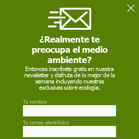
Home
Consumo
Bruselas prohíbe a las aerolíneas subir el precio de billetes ya
comprados por la crisis del queroseno
¿Realmente te
preocupa el medio
CONSUMO
ambiente?
Bruselas prohíbe a las
Entonces inscríbete gratis en nuestra
newsletter y disfruta de lo mejor de la
aerolíneas subir el
semana incluyendo nuestras
precio de billetes ya
exclusivas sobre ecología.
comprados por la
Tu nombre
crisis del queroseno
Tu correo electrónico
La Comisión Europea recuerda que las
compañías no podrán aplicar recargos