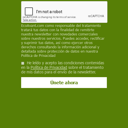
EcoAvant.com
como responsable del tratamiento
tratará tus datos con la finalidad de remitirte
nuestra newsletter con novedades comerciales
sobre nuestros servicios. Puedes acceder, rectificar
y suprimir tus datos, así como ejercer otros
derechos consultando la información adicional y
detallada sobre protección de datos en nuestra
Política de Privacidad
He leído y acepto las condiciones contenidas
en la
Política de Privacidad
sobre el tratamiento
de mis datos para el envío de la newsletter.
Actualidad
Estados Unidos e Irán reanudan sus
ataques mientras Pakistán intenta
salvar la tregua
La ruptura del alto el fuego reabre el intercambio de golpes
entre Washington y Teherán, con misiles iraníes interceptados
sobre bases norteamericanas y bombardeos sobre Juzestán,