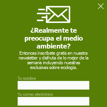
Home
Guerra Irán
¿Realmente te
GUERRA IRÁN
preocupa el medio
ambiente?
Entonces inscríbete gratis en nuestra
newsletter y disfruta de lo mejor de la
semana incluyendo nuestras
exclusivas sobre ecología.
Tu nombre
La guerra de Irán hace referencia al conflicto geopolítico y
militar en Oriente Medio que involucra a Irán y a potencias
Tu correo electrónico
regionales o globales, con impacto directo en la seguridad
internacional, el mercado energético y la estabilidad del
Golfo Pérsico