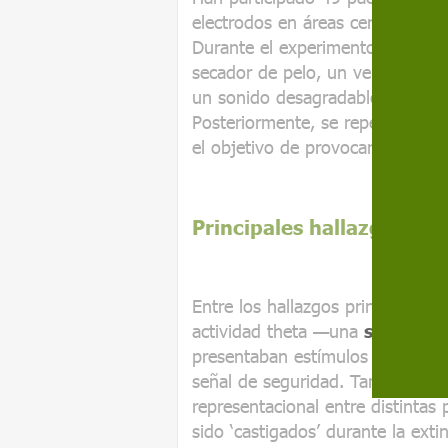
electrodos en áreas cerebrales r
Durante el experimento, se les
secador de pelo, un ventilador o
un sonido desagradable, mientras
Posteriormente, se repetía el pr
el objetivo de provocar la extinc
Principales hallazgos
Entre los hallazgos principales,
actividad theta —una
señal osc
presentaban estímulos desagrada
señal de seguridad. También ha 
representacional entre distintas
sido ‘castigados’ durante la exti