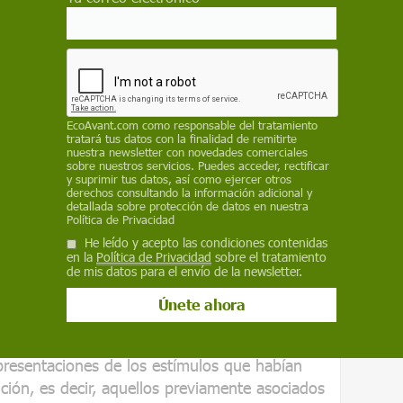
elacionadas con los recuerdos de miedo.
 mostraron
imágenes neutras
(como un
 una tostadora), algunas de ellas asociadas a
 se registraba la actividad cerebral.
ocedimiento sin el estímulo desagradable, con
EcoAvant.com
como responsable del tratamiento
ión del recuerdo aversivo.
tratará tus datos con la finalidad de remitirte
nuestra newsletter con novedades comerciales
sobre nuestros servicios. Puedes acceder, rectificar
y suprimir tus datos, así como ejercer otros
derechos consultando la información adicional y
detallada sobre protección de datos en nuestra
Política de Privacidad
He leído y acepto las condiciones contenidas
en la
Política de Privacidad
sobre el tratamiento
de mis datos para el envío de la newsletter.
 el equipo ha observado un aumento de la
ilatoria cerebral
— en la amígdala cuando se
bles no condicionados, lo que sugiere una
detectado una mayor similitud
 presentaciones de los estímulos que habían
nción, es decir, aquellos previamente asociados