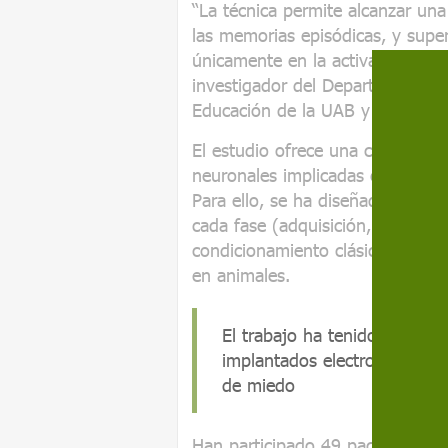
“La técnica permite alcanzar un
las memorias episódicas, y supe
únicamente en la activación cere
investigador del Departamento de
Educación de la UAB y primer aut
El estudio ofrece una caracteriza
neuronales implicadas en la form
Para ello, se ha diseñado un ex
cada fase (adquisición, extinción
condicionamiento clásico en hum
en animales.
El trabajo ha tenido 49 parti
implantados electrodos en ár
de miedo
Han participado 49 pacientes co