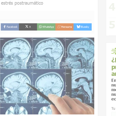
 estrés postraumático
Facebook
X
WhatsApp
Meneame
Bluesky
¿
p
a
En
nu
me
nu
ec
Tu