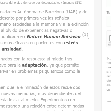
ebrales del olvido de recuerdos desagradables / Imagen: SINC
versidades Autónoma de Barcelona (UAB) y de
Tu
scrito por primera vez las señales
humano asociadas a la memoria y a la extinción
 al olvido de experiencias negativas o
(1)
, publicada en
Nature Human Behavior
,
ias más eficaces en pacientes con
estrés
e
ansiedad
.
ionados con la respuesta al miedo tras
Ec
tra
lave para la
adaptación
, ya que permite
nue
erivar en problemas psiquiátricos como la
sob
rec
otr
adi
nen que la eliminación de estos recuerdos
en 
e nuevas memorias, muy dependientes del
sta inicial al miedo. Experimentos con
 mostrando una relación entre determinadas