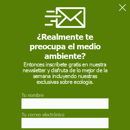
Home
Ciencia
Físicos encuentran una nueva forma de representar el número
pi, π
¿Realmente te
preocupa el medio
CIENCIA
ambiente?
Físicos encuentran una
Entonces inscríbete gratis en nuestra
newsletter y disfruta de lo mejor de la
nueva forma de
semana incluyendo nuestras
representar el número
exclusivas sobre ecología.
pi, π
Tu nombre
La nueva fórmula bajo un cierto límite se acerca
mucho a la representación de pi, π, sugerida por
Tu correo electrónico
el matemático indio Sangamagrama Madhava en
el siglo XV, que fue la primera serie para pi