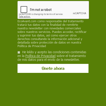
registrada en la historia
REDACCIÓN / EP
EcoAvant.com
como responsable del tratamiento
20 de junio de 2024
tratará tus datos con la finalidad de remitirte
nuestra newsletter con novedades comerciales
Facebook
X
WhatsApp
Meneame
Seguir en
sobre nuestros servicios. Puedes acceder, rectificar
y suprimir tus datos, así como ejercer otros
Bluesky
derechos consultando la información adicional y
detallada sobre protección de datos en nuestra
Política de Privacidad
He leído y acepto las condiciones contenidas
en la
Política de Privacidad
sobre el tratamiento
de mis datos para el envío de la newsletter.
Los físicos Aninda Sinha (izquierda) y Arnab Saha (derecha) encuentran
una nueva forma de representar el número pi / Foto: EP
Investigando cómo usar de la
teoría de