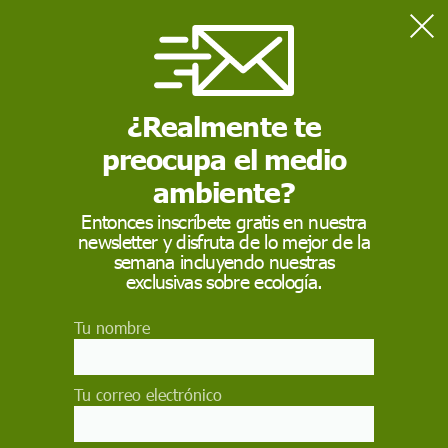
Home
Actualidad
Situación de los refugiados por la guerra de Ucrania a 14 de
enero
¿Realmente te
preocupa el medio
ACTUALIDAD
ambiente?
Situación de los
Entonces inscríbete gratis en nuestra
newsletter y disfruta de lo mejor de la
refugiados por la
semana incluyendo nuestras
guerra de Ucrania a 14
exclusivas sobre ecología.
de enero
Tu nombre
La crisis en Ucrania ha llevado a más de 6,25
millones de personas a buscar refugio en otros
Tu correo electrónico
países. Alemania y Rusia han recibido a más de
un millón de refugiados cada uno, mientras que