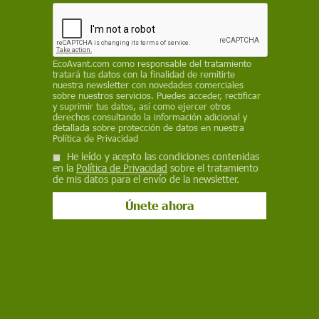
Polonia se aproxima a esa cifra, convirtiéndose
en los principales destinos para quienes escapan
del conflicto
EcoAvant.com
como responsable del tratamiento
ECOAVANT.COM
tratará tus datos con la finalidad de remitirte
nuestra newsletter con novedades comerciales
sobre nuestros servicios. Puedes acceder, rectificar
14 de enero de 2025
y suprimir tus datos, así como ejercer otros
derechos consultando la información adicional y
detallada sobre protección de datos en nuestra
Facebook
X
WhatsApp
Meneame
Seguir en
Política de Privacidad
Bluesky
He leído y acepto las condiciones contenidas
en la
Política de Privacidad
sobre el tratamiento
de mis datos para el envío de la newsletter.
Flujo de personas en las fronteras de Ucrania a 14 enero de 2025 /