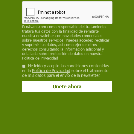
frente a la plaza de toros de Las Ventas de
Madrid, para exigir la abolición de la tauromaquia
REDACCIÓN / EP
EcoAvant.com
como responsable del tratamiento
tratará tus datos con la finalidad de remitirte
23 de septiembre de 2022
nuestra newsletter con novedades comerciales
sobre nuestros servicios. Puedes acceder, rectificar
Facebook
X
WhatsApp
Meneame
Seguir en
y suprimir tus datos, así como ejercer otros
derechos consultando la información adicional y
Bluesky
detallada sobre protección de datos en nuestra
Política de Privacidad
He leído y acepto las condiciones contenidas
en la
Política de Privacidad
sobre el tratamiento
de mis datos para el envío de la newsletter.
Plaza de toros de Las Ventas de Madrid / Foto: Wikipedia
El Partido Animalista contra el Maltrato