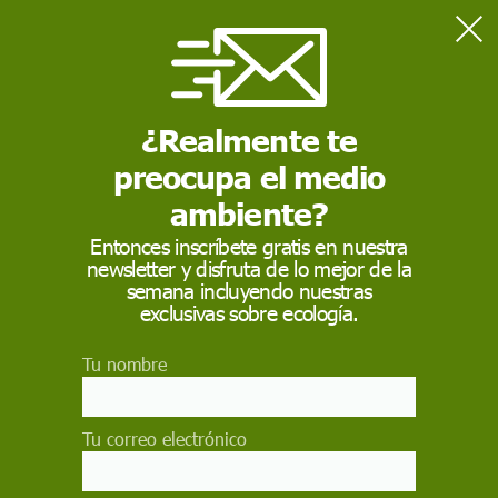
Home
Actualidad
Manifestación frente a la plaza de toros de Las Ventas para
exigir la prohibición de los toros
¿Realmente te
preocupa el medio
ACTUALIDAD
ambiente?
Manifestación frente a
Entonces inscríbete gratis en nuestra
newsletter y disfruta de lo mejor de la
la plaza de toros de
semana incluyendo nuestras
Las Ventas para exigir
exclusivas sobre ecología.
la prohibición de los
Tu nombre
toros
Tu correo electrónico
PACMA convoca el próximo sábado, 24 de
septiembre a las 18.00 horas, una manifestación