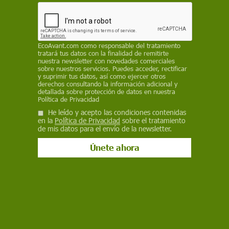
27 de octubre de 2017
Facebook
X
WhatsApp
Meneame
Seguir en
Bluesky
EcoAvant.com
como responsable del tratamiento
tratará tus datos con la finalidad de remitirte
nuestra newsletter con novedades comerciales
sobre nuestros servicios. Puedes acceder, rectificar
y suprimir tus datos, así como ejercer otros
derechos consultando la información adicional y
detallada sobre protección de datos en nuestra
Política de Privacidad
He leído y acepto las condiciones contenidas
en la
Política de Privacidad
sobre el tratamiento
de mis datos para el envío de la newsletter.
Rebaño de Loxodonta africana a pie del Kilimanjaro / Foto: Martin
Harvey - WWF
La
población de elefantes
ha disminuido un
70% en la última década en África, según el
último censo de
WWF
, que este jueves ha
lanzado la campaña
#stoptraficoespecies
que