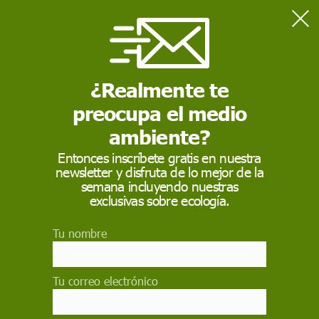
Home
Actualidad
Los elefantes pierden el 70% de su población en 10 años
¿Realmente te
preocupa el medio
ACTUALIDAD
ambiente?
Los elefantes pierden
Entonces inscríbete gratis en nuestra
el 70% de su
newsletter y disfruta de lo mejor de la
semana incluyendo nuestras
población en 10 años
exclusivas sobre ecología.
Cada año mueren más de 30.000 paquidermos,
Tu nombre
1.200 rinocerontes y 100 tigres a manos de los
furtivos y equipara este crimen al tráfico de
drogas o de armas
Tu correo electrónico
EP