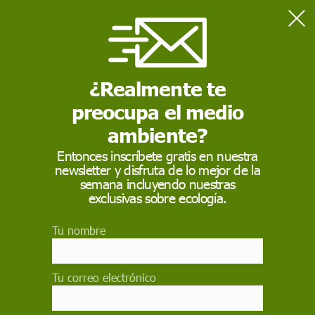
Home
Actualidad
La Ley de bienestar animal: se espera que esté en vigor el 1 de
enero de 2023
¿Realmente te
preocupa el medio
ACTUALIDAD
ambiente?
La Ley de bienestar
Entonces inscríbete gratis en nuestra
newsletter y disfruta de lo mejor de la
animal: se espera que
semana incluyendo nuestras
esté en vigor el 1 de
exclusivas sobre ecología.
enero de 2023
Tu nombre
No aborda la tauromaquia para evitar que se
ralentice la aprobación de una "buena" norma
Tu correo electrónico
que abarca a "35 millones de animales"