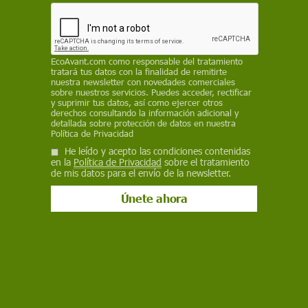
EP
24 de septiembre de 2021
Facebook
X
WhatsApp
Meneame
Seguir en
EcoAvant.com
como responsable del tratamiento
tratará tus datos con la finalidad de remitirte
Bluesky
nuestra newsletter con novedades comerciales
sobre nuestros servicios. Puedes acceder, rectificar
y suprimir tus datos, así como ejercer otros
derechos consultando la información adicional y
detallada sobre protección de datos en nuestra
Política de Privacidad
He leído y acepto las condiciones contenidas
en la
Política de Privacidad
sobre el tratamiento
de mis datos para el envío de la newsletter.
Primer plano de un can detrás de una reja. La Ley de bienestar animal
entrará en vigor el 1 de enero de 2023 / Foto: EP
La nueva Ley de Bienestar Animal en la que
trabaja el Gobierno prohibirá la cría de mascotas
a particulares, la compra de animales en tienda y