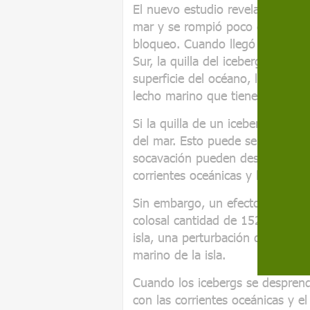
El nuevo estudio revela que el 
mar y se rompió poco después, 
bloqueo. Cuando llegó a las agu
Sur, la quilla del iceberg se ha
superficie del océano, lo sufici
lecho marino que tiene alrededo
Si la quilla de un iceberg es de
del mar. Esto puede ser disrupt
socavación pueden destruir la f
corrientes oceánicas y las rutas
Sin embargo, un efecto secundari
colosal cantidad de 152.000 mil
isla, una perturbación que podrí
marino de la isla.
Cuando los icebergs se desprend
con las corrientes oceánicas y el