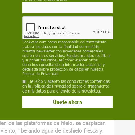
A-68A chocó solo brevemente con el fondo del
lo que lo hace menos riesgoso en términos de
as poco profundas alrededor de Georgia del
bía reducido a 141 metros por debajo de la
entemente poco profundo como para evitar el
r de 150 metros de profundidad.
EcoAvant.com
como responsable del tratamiento
tratará tus datos con la finalidad de remitirte
nuestra newsletter con novedades comerciales
masiado profunda, puede atascarse en el fondo
sobre nuestros servicios. Puedes acceder, rectificar
y suprimir tus datos, así como ejercer otros
ivo de muchas maneras; las marcas de
derechos consultando la información adicional y
auna, y el propio témpano puede bloquear las
detallada sobre protección de datos en nuestra
Política de Privacidad
 de alimentación de los depredadores.
He leído y acepto las condiciones contenidas
en la
Política de Privacidad
sobre el tratamiento
o del derretimiento fue la liberación de una
de mis datos para el envío de la newsletter.
lones de toneladas de agua dulce cerca de la
a tener un profundo impacto en el hábitat
en de las plataformas de hielo, se desplazan
 viento, liberando agua de deshielo fresca y