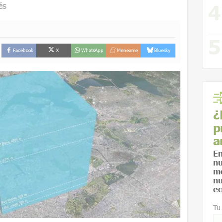
és
Facebook
X
WhatsApp
Meneame
Bluesky
¿
p
a
En
nu
me
nu
ec
Tu