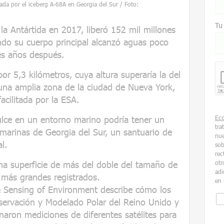
rada por el iceberg A-68A en Georgia del Sur / Foto:
Tu
la Antártida en 2017, liberó 152 mil millones
do su cuerpo principal alcanzó aguas poco
es años después.
or 5,3 kilómetros, cuya altura superaría la del
una amplia zona de la ciudad de Nueva York,
cilitada por la ESA.
lce en un entorno marino podría tener un
Ec
tra
marinas de Georgia del Sur, un santuario de
nue
l.
sob
rec
a superficie de más del doble del tamaño de
otr
adi
 más grandes registrados.
en 
e Sensing of Environment describe cómo los
servación y Modelado Polar del Reino Unido y
inaron mediciones de diferentes satélites para