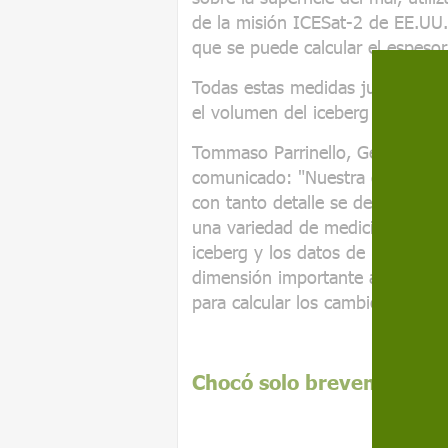
de la misión ICESat-2 de EE.UU. 
que se puede calcular el espesor
Todas estas medidas juntas permi
el volumen del iceberg y, por lo 
Tommaso Parrinello, Gerente de 
comunicado: "Nuestra capacidad
con tanto detalle se debe a los a
una variedad de mediciones. Los 
iceberg y los datos de las misio
dimensión importante al medir la 
para calcular los cambios de vo
Chocó solo brevemente co