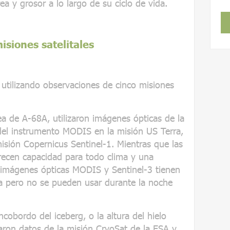
 y grosor a lo largo de su ciclo de vida.
siones satelitales
ó utilizando observaciones de cinco misiones
a de A-68A, utilizaron imágenes ópticas de la
del instrumento MODIS en la misión US Terra,
isión Copernicus Sentinel-1. Mientras que las
recen capacidad para todo clima y una
s imágenes ópticas MODIS y Sentinel-3 tienen
a pero no se pueden usar durante la noche
cobordo del iceberg, o la altura del hielo
izaron datos de la misión CryoSat de la ESA y