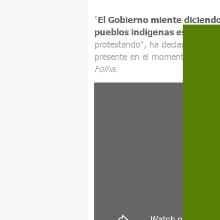
"
El Gobierno miente diciendo
pueblos indígenas están bie
protestando", ha declarado el
c
presente en el momento de la irr
Folha
.