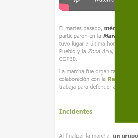
El martes pasado,
médicos, ind
participaron en la
Marcha Globa
tuvo lugar a última hora de la t
Pueblo y la
Zona Azul
, donde se 
COP30.
La marcha fue organizada por e
colaboración con la
Red de Tr
trabaja para defender a los pueb
Incidentes
Al finalizar la marcha,
un grupo 