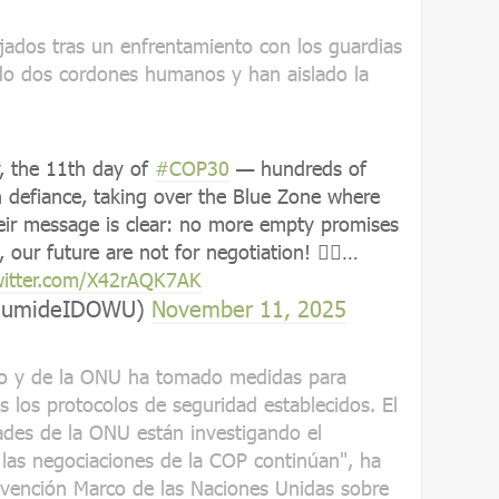
jados tras un enfrentamiento con los guardias
ido dos cordones humanos y han aislado la
, the 11th day of
#COP30
— hundreds of
 defiance, taking over the Blue Zone where
eir message is clear: no more empty promises
, our future are not for negotiation! ✊🏾…
twitter.com/X42rAQK7AK
OlumideIDOWU)
November 11, 2025
eño y de la ONU ha tomado medidas para
os los protocolos de seguridad establecidos. El
dades de la ONU están investigando el
y las negociaciones de la COP continúan", ha
nvención Marco de las Naciones Unidas sobre