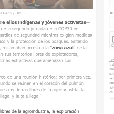
Tu
e la COP30 / Foto: EP
re ellos indígenas y jóvenes activistas
—
e de la segunda jornada de la COP30 en
ardias de seguridad mientras exigían medidas
ico y la protección de los bosques. Gritando
, reclamaban acceso a la “
zona azul
” de la
 sus territorios libres de explotadores,
strias extractivas que amenazan sus
Ec
tra
nue
sob
co de una reunión histórica: por primera vez,
rec
mundo se reúnen en el corazón del pulmón
otr
adi
tras tierras libres de la agroindustria, la
en 
legal y la tala ilegal”
bres de la agroindustria, la exploración