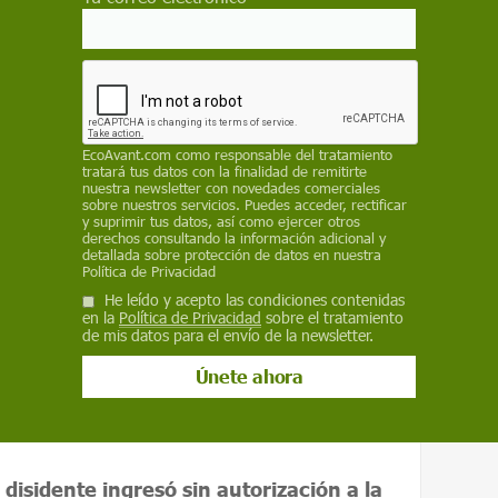
ígenas y miembros de la sociedad civil
l pela Saúde e Clima
en Belém. La marcha
arde y recorrió 1,5 km entre la Embajada del
EcoAvant.com
como responsable del tratamiento
tratará tus datos con la finalidad de remitirte
celebran las negociaciones oficiales de la
nuestra newsletter con novedades comerciales
sobre nuestros servicios. Puedes acceder, rectificar
y suprimir tus datos, así como ejercer otros
derechos consultando la información adicional y
l
Movimiento Médicos por el Clima
en
detallada sobre protección de datos en nuestra
Política de Privacidad
abajo Amazónico
, una organización que
He leído y acepto las condiciones contenidas
los de la selva y la biodiversidad amazónica
en la
Política de Privacidad
sobre el tratamiento
de mis datos para el envío de la newsletter.
disidente ingresó sin autorización a la