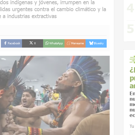
idos indígenas y jóvenes, irrumpen en la
as urgentes contra el cambio climático y la
 a industrias extractivas
Facebook
X
WhatsApp
Meneame
Bluesky
¿
p
a
En
nu
me
nu
ec
Tu