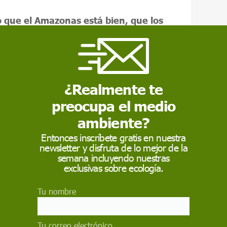
 que el Amazonas está bien, que los
n
. Si estuviéramos sanos, no estaríamos aquí
hamán y activista Nato Tupinambá
,
upción, según ha recogido el diario brasileño
¿Realmente te
preocupa el medio
ambiente?
Entonces inscríbete gratis en nuestra
newsletter y disfruta de lo mejor de la
semana incluyendo nuestras
exclusivas sobre ecología.
Tu nombre
Tu correo electrónico