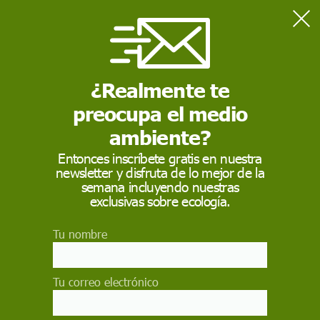
Home
Actualidad
Barcelona lidera el consumo de cocaína a nivel europeo
¿Realmente te
preocupa el medio
ACTUALIDAD
ambiente?
Barcelona lidera el
Entonces inscríbete gratis en nuestra
consumo de cocaína a
newsletter y disfruta de lo mejor de la
semana incluyendo nuestras
nivel europeo
exclusivas sobre ecología.
Un macroestudio ha monitorizado el uso de
Tu nombre
drogas en 37 países a través del análisis de las
aguas residuales de 120 ciudades
Tu correo electrónico
AGENCIA
SINC
24 de octubre de 2019