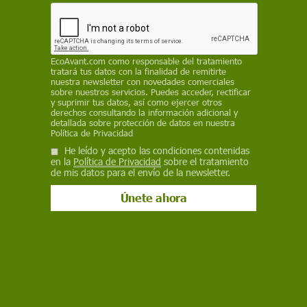
Facebook
X
WhatsApp
Meneame
Seguir en
Bluesky
EcoAvant.com
como responsable del tratamiento
tratará tus datos con la finalidad de remitirte
nuestra newsletter con novedades comerciales
sobre nuestros servicios. Puedes acceder, rectificar
y suprimir tus datos, así como ejercer otros
derechos consultando la información adicional y
detallada sobre protección de datos en nuestra
Política de Privacidad
He leído y acepto las condiciones contenidas
en la
Política de Privacidad
sobre el tratamiento
de mis datos para el envío de la newsletter.
El consumo en la capital catalana duplica al de la siguiente ciudad
española / Foto: StevePB
Un macroestudio internacional dirigido por la
Universidad de Salamanca ha monitorizado el
consumo de las drogas más extendidas
(
éxtasis
,
cocaína
,
anfetamina
,
metanfetamina
en 37 países a través del análisis de las aguas