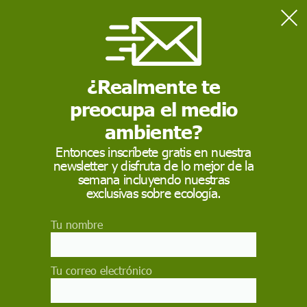
Home
cocaína
¿Realmente te
COCAÍNA
preocupa el medio
La
cocaína
o benzoilmetilecgonina según la denominación
común internacional, también conocida simplemente como
ambiente?
coca, es un alcaloide tropano y fuerte estimulante utilizado
sobre todo como droga recreativa.
Entonces inscríbete gratis en nuestra
newsletter y disfruta de lo mejor de la
semana incluyendo nuestras
exclusivas sobre ecología.
Tu nombre
Tu correo electrónico