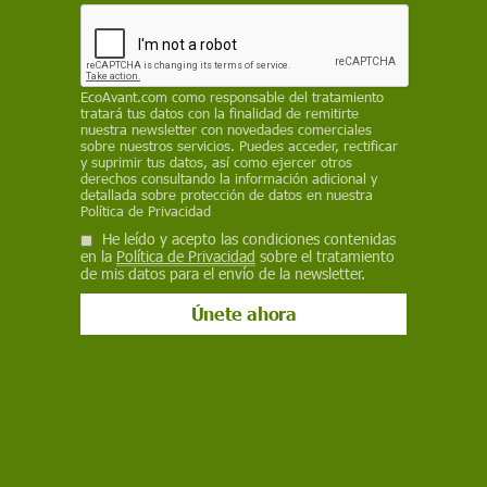
Salud
El priapismo aumenta en verano:
EcoAvant.com
como responsable del tratamiento
alcohol y drogas elevan el riesgo de
tratará tus datos con la finalidad de remitirte
nuestra newsletter con novedades comerciales
sobre nuestros servicios. Puedes acceder, rectificar
erecciones dolorosas
y suprimir tus datos, así como ejercer otros
derechos consultando la información adicional y
Las consultas en Urgencias por priapismo aumentan un 31,4 %
detallada sobre protección de datos en nuestra
durante los meses de verano. Los especialistas advierten de
Política de Privacidad
que el alcohol, la marihuana, la cocaína y otras drogas pueden
He leído y acepto las condiciones contenidas
provocar erecciones involuntarias que requieren atención
en la
Política de Privacidad
sobre el tratamiento
médica inmediata
de mis datos para el envío de la newsletter.