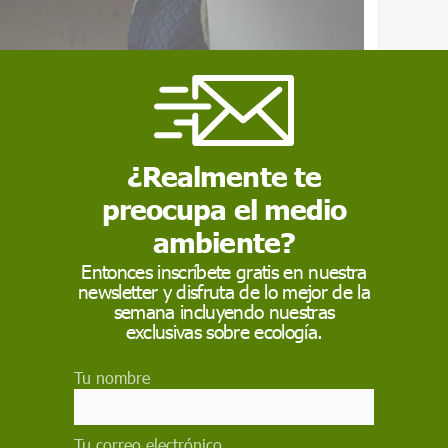
¿Realmente te
preocupa el medio
ambiente?
s viven en un estado constante de
Entonces inscríbete gratis en nuestra
newsletter y disfruta de lo mejor de la
semana incluyendo nuestras
exclusivas sobre ecología.
eraturas intensifican el miedo y el estrés,
los más pequeños
Tu nombre
o extremo aumenta el riesgo de hipotermia y
Tu correo electrónico