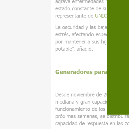
agrava enfermedades respiratoria
estado constante de superviven
representante de
UNICEF
en Ucr
La oscuridad y las bajas tempera
estrés, afectando especialment
por mantener a sus hijos abriga
potable”, añadió.
Generadores para mantene
Desde noviembre de 2025,
UNI
mediana y gran capacidad en dist
funcionamiento de los sistemas d
próximas semanas, se distribuirá
capacidad de respuesta en las z