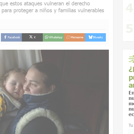
que estos ataques vulneran el derecho
 para proteger a niños y familias vulnerables
Facebook
X
WhatsApp
Meneame
Bluesky
¿
p
a
En
nu
me
nu
ec
Tu