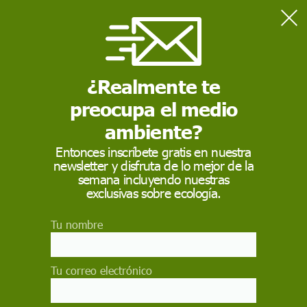
Home
Actualidad
Asociación 'Rapa das Bestas' agradece el apoyo de Sorogoyen:
"Energía eólica sí, pero no así"
¿Realmente te
preocupa el medio
ACTUALIDAD
ambiente?
Asociación 'Rapa das
Entonces inscríbete gratis en nuestra
newsletter y disfruta de lo mejor de la
Bestas' agradece el
semana incluyendo nuestras
apoyo de Sorogoyen:
exclusivas sobre ecología.
"Energía eólica sí, pero
Tu nombre
no así"
Tu correo electrónico
"¡Energía eólica sí, pero no así! Son docenas de
plataformas vecinales y muchos miles de