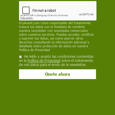
personas" las que "están dando la cara frente a
un modelo depredador y amoral implantado por
la Xunta", que "solo beneficia a las grandes
corporaciones energéticas"
EcoAvant.com
como responsable del tratamiento
tratará tus datos con la finalidad de remitirte
nuestra newsletter con novedades comerciales
sobre nuestros servicios. Puedes acceder, rectificar
14 de febrero de 2023
y suprimir tus datos, así como ejercer otros
derechos consultando la información adicional y
Facebook
X
WhatsApp
Meneame
Seguir en
detallada sobre protección de datos en nuestra
Política de Privacidad
Bluesky
He leído y acepto las condiciones contenidas
en la
Política de Privacidad
sobre el tratamiento
de mis datos para el envío de la newsletter.
El director de 'As bestas', Rodrigo Sorogoyen, galardonado con el