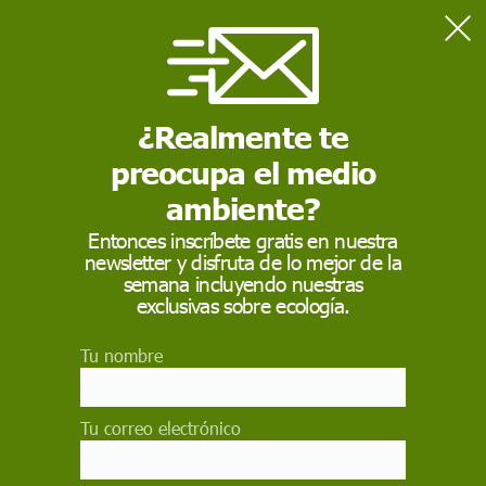
Home
Megaproyecto
¿Realmente te
MEGAPROYECTO
preocupa el medio
Un
megaproyecto
es aquel que transforma o crea una
nueva zona, ya sea en una ciudad antigua o nueva.
ambiente?
Entonces inscríbete gratis en nuestra
newsletter y disfruta de lo mejor de la
semana incluyendo nuestras
exclusivas sobre ecología.
Tu nombre
Tu correo electrónico