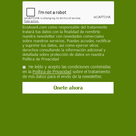
Contaminación
Altri defiende que su proyecto de
Palas cumple criterios ambientales de
EcoAvant.com
como responsable del tratamiento
la UE
tratará tus datos con la finalidad de remitirte
nuestra newsletter con novedades comerciales
La compañía esgrime un informe de Bureau Veritas que avala
sobre nuestros servicios. Puedes acceder, rectificar
y suprimir tus datos, así como ejercer otros
el cumplimiento del principio DNSH y sostiene que, tras la
derechos consultando la información adicional y
declaración ambiental favorable de la Xunta, solo queda
detallada sobre protección de datos en nuestra
pendiente la autorización ambiental integrada
Política de Privacidad
He leído y acepto las condiciones contenidas
en la
Política de Privacidad
sobre el tratamiento
de mis datos para el envío de la newsletter.
Contaminación