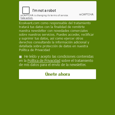
Medio Ambiente
EcoAvant.com
como responsable del tratamiento
Podemos alerta de que Urdaibai
tratará tus datos con la finalidad de remitirte
nuestra newsletter con novedades comerciales
vuelve a estar en peligro por la
sobre nuestros servicios. Puedes acceder, rectificar
y suprimir tus datos, así como ejercer otros
maniobra de PNV y PSE
derechos consultando la información adicional y
detallada sobre protección de datos en nuestra
Podemos Euskadi alerta de que la reserva de la biosfera de
Política de Privacidad
Urdaibai “vuelve a estar en peligro” por una proposición de ley
He leído y acepto las condiciones contenidas
del Gobierno vasco que, según la formación, permite acelerar
en la
Política de Privacidad
sobre el tratamiento
proyectos estratégicos y modificar el nivel de protección de
de mis datos para el envío de la newsletter.
zonas sensibles