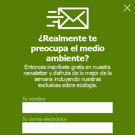
Home
Reservas de la Biosfera
¿Realmente te
RESERVAS DE LA BIOSFERA
preocupa el medio
Las
Reservas de la Biosfera
son territorios cuyo
objetivo es armonizar la conservación de la diversidad
ambiente?
biológica y cultural y el desarrollo económico y social a
través de la relación de las personas con la naturaleza y
Entonces inscríbete gratis en nuestra
los ecosistemas.
newsletter y disfruta de lo mejor de la
semana incluyendo nuestras
exclusivas sobre ecología.
Tu nombre
Tu correo electrónico