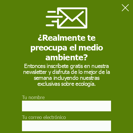
Home
Naturaleza
Anuncian una veda a la pesca comercial y recreativa para
proteger los montes coralinos de Cabliers
¿Realmente te
preocupa el medio
NATURALEZA
ambiente?
Anuncian una veda a
Entonces inscríbete gratis en nuestra
newsletter y disfruta de lo mejor de la
la pesca comercial y
semana incluyendo nuestras
recreativa para
exclusivas sobre ecología.
proteger los montes
Tu nombre
coralinos de Cabliers
Tu correo electrónico
"La finalidad es preservar el ecosistema y los
hábitats esenciales que sirven de refugio para