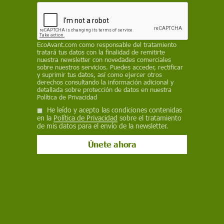
alevines y reproductores de especies de interés
comercial", ha señalado el ministro Planas desde
un evento organizado por Agricultura en la III
Conferencia de los Océanos de Naciones Unidas
EcoAvant.com
como responsable del tratamiento
(UNOC3)
tratará tus datos con la finalidad de remitirte
nuestra newsletter con novedades comerciales
sobre nuestros servicios. Puedes acceder, rectificar
REDACCIÓN / EP
y suprimir tus datos, así como ejercer otros
derechos consultando la información adicional y
12 de junio de 2025
detallada sobre protección de datos en nuestra
Política de Privacidad
Facebook
X
WhatsApp
Meneame
Seguir en
He leído y acepto las condiciones contenidas
en la
Política de Privacidad
sobre el tratamiento
Bluesky
de mis datos para el envío de la newsletter.