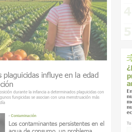
¿
 plaguicidas influye en la edad
p
a
ción
En
osición durante la infancia a determinados plaguicidas con
nu
algunos fungicidas se asocian con una menstruación más
me
día
nu
ec
Contaminación
Los contaminantes persistentes en el
Tu
agua de consumo, un problema