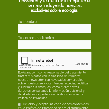
newsletter y disfruta de lo mejor de la
semana incluyendo nuestras
tóxica para realizar papel térmico con
exclusivas sobre ecología.
madera
Investigadores de la EPFL demuestran que la lignina y
Tu nombre
azúcares vegetales pueden sustituir al BPA en el papel
térmico, logrando recubrimientos estables,
imprimibles y de baja toxicidad para recibos y
etiquetas, con buen rendimiento, menor impacto
Tu correo electrónico
ambiental y potencial industrial
Salud
¿Cómo saber que un juguete no
tiene tóxicos peligrosos, como plomo,
retardantes de llama o ftalatos?
EcoAvant.com
como responsable del tratamiento
tratará tus datos con la finalidad de remitirte
Récord de alertas por juguetes con tóxicos peligrosos
nuestra newsletter con novedades comerciales
en Europa: ¿Cómo proteger a niñas y niños?
sobre nuestros servicios. Puedes acceder, rectificar
y suprimir tus datos, así como ejercer otros
derechos consultando la información adicional y
detallada sobre protección de datos en nuestra
Contaminación
Política de Privacidad
Bruselas permitirá plaguicidas tóxicos
He leído y acepto las condiciones contenidas
"ilimitados" de aprobarse su ómnibus
en la
Política de Privacidad
sobre el tratamiento