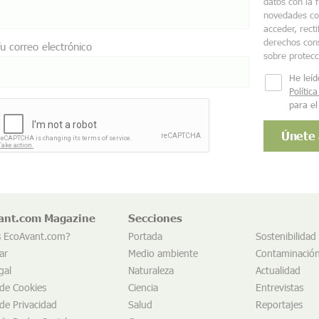
datos con la 
novedades co
acceder, recti
derechos cons
u correo electrónico
sobre protec
He leíd
Polític
para el
ant.com Magazine
Secciones
s EcoAvant.com?
Portada
Sostenibilidad
ar
Medio ambiente
Contaminació
gal
Naturaleza
Actualidad
 de Cookies
Ciencia
Entrevistas
 de Privacidad
Salud
Reportajes