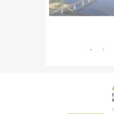
«
1
E
T