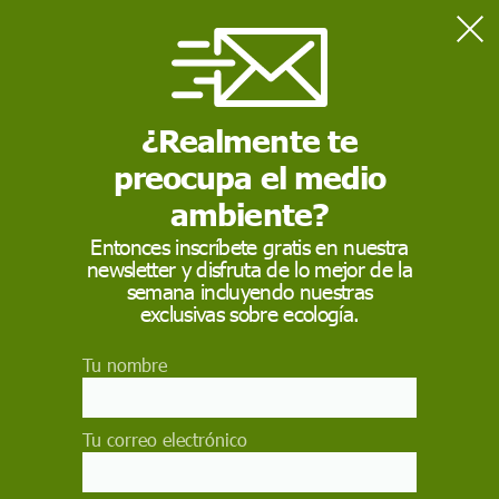
Home
Consumo
Las latas de conservas nos salvan de un apuro, pero ¿es
totalmente seguro su consumo?
¿Realmente te
preocupa el medio
CONSUMO
ambiente?
Las latas de conservas
Entonces inscríbete gratis en nuestra
newsletter y disfruta de lo mejor de la
nos salvan de un
semana incluyendo nuestras
apuro, pero ¿es
exclusivas sobre ecología.
totalmente seguro
Tu nombre
su consumo?
Tu correo electrónico
Forman parte de cualquier 'kit de supervivencia',
muchas de ellas son un básico en la vida