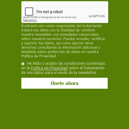
universitaria, si no nos apetece cocinar o no
tenemos tiempo son nuestra mejor opción, y
nunca falta una si nos vamos de acampada
EcoAvant.com
como responsable del tratamiento
ANTÍA LESTIDO CARDAMA
Y
LARA PAZOS SOTO
,
UNIVERSIDADE DE
tratará tus datos con la finalidad de remitirte
SANTIAGO DE COMPOSTELA
/
THE CONVERSATION
nuestra newsletter con novedades comerciales
sobre nuestros servicios. Puedes acceder, rectificar
29 de mayo de 2025
y suprimir tus datos, así como ejercer otros
derechos consultando la información adicional y
detallada sobre protección de datos en nuestra
Facebook
X
WhatsApp
Meneame
Seguir en
Política de Privacidad
Bluesky
He leído y acepto las condiciones contenidas
en la
Política de Privacidad
sobre el tratamiento
de mis datos para el envío de la newsletter.
Latas de conservas ¿es totalmente seguro su consumo? Foto: Freepik