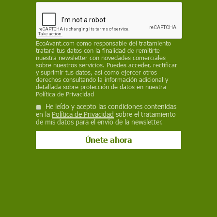
proliferación de pseudoterapias en BioCultura
Madrid 2025, advierten de riesgos sanitarios,
legales y de legitimación institucional de
conductas contrarias a la salud, a la infancia y a
EcoAvant.com
como responsable del tratamiento
los derechos humanos, con un desprecio
tratará tus datos con la finalidad de remitirte
nuestra newsletter con novedades comerciales
flagrante hacia las víctimas, y reclaman la
sobre nuestros servicios. Puedes acceder, rectificar
retirada de la condición de Entidad de Utilidad
y suprimir tus datos, así como ejercer otros
derechos consultando la información adicional y
Pública (DUP) a la Asociación Vida Sana (AVS)
detallada sobre protección de datos en nuestra
Política de Privacidad
REDACCIÓN
He leído y acepto las condiciones contenidas
en la
Política de Privacidad
sobre el tratamiento
29 de octubre de 2025
de mis datos para el envío de la newsletter.
Facebook
X
WhatsApp
Meneame
Seguir en
Bluesky