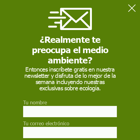
Home
Medio Ambiente
Organizaciones alertan del riesgo de pseudoterapias para la
salud en BioCultura Madrid 2025
¿Realmente te
preocupa el medio
MEDIO AMBIENTE
ambiente?
Organizaciones alertan
Entonces inscríbete gratis en nuestra
newsletter y disfruta de lo mejor de la
del riesgo de
semana incluyendo nuestras
pseudoterapias para la
exclusivas sobre ecología.
salud en BioCultura
Tu nombre
Madrid 2025
Tu correo electrónico
Organizaciones de prevención del sectarismo y
asociaciones de salud alertan sobre la