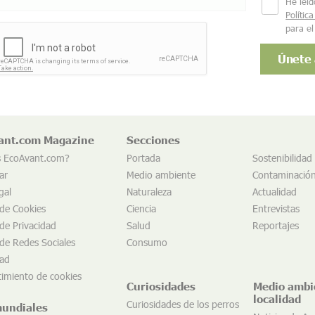
He leíd
Polític
para el
ant.com Magazine
Secciones
s EcoAvant.com?
Portada
Sostenibilidad
ar
Medio ambiente
Contaminació
gal
Naturaleza
Actualidad
 de Cookies
Ciencia
Entrevistas
 de Privacidad
Salud
Reportajes
 de Redes Sociales
Consumo
dad
imiento de cookies
Curiosidades
Medio ambi
localidad
Curiosidades de los perros
mundiales