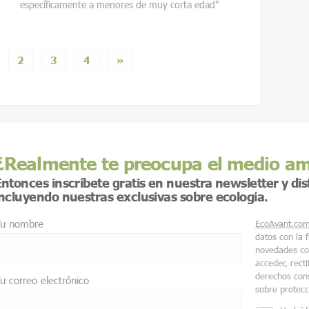
específicamente a menores de muy corta edad"
2
3
4
»
¿Realmente te preocupa el medio a
ntonces inscríbete gratis en nuestra newsletter y di
incluyendo nuestras exclusivas sobre ecología.
u nombre
EcoAvant.co
datos con la 
novedades co
acceder, recti
derechos cons
u correo electrónico
sobre protec