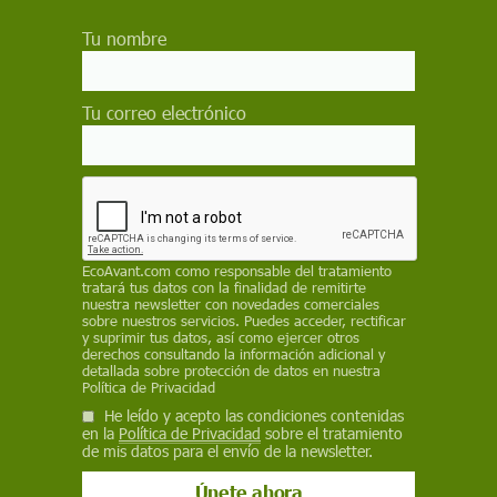
Infancia y la Adolescencia frente a la Violencia (LOPIVI)
Tu nombre
para evitar que menores puedan acceder a
espectáculos taurinos
Tu correo electrónico
Actualidad
PACMA lleva al TSJM el nuevo
Reglamento Taurino de Ayuso
El Partido Animalista denuncia que la norma pretende
legalizar festejos propios de otros ámbitos geográficos
y la participación de menores en espectáculos
taurinos, vulnerando la legislación estatal
EcoAvant.com
como responsable del tratamiento
tratará tus datos con la finalidad de remitirte
nuestra newsletter con novedades comerciales
sobre nuestros servicios. Puedes acceder, rectificar
Actualidad
y suprimir tus datos, así como ejercer otros
La tramitación de la ley vasca de
derechos consultando la información adicional y
detallada sobre protección de datos en nuestra
festejos taurinos con reses pequeñas
Política de Privacidad
y participación de menores
He leído y acepto las condiciones contenidas
El Parlamento Vasco aprueba tramitar una proposición
en la
Política de Privacidad
sobre el tratamiento
para regular los festejos taurinos tradicionales con
de mis datos para el envío de la newsletter.
menores, como recortes, encierros y 'sokamuturra',
sin afectar las corridas de toros