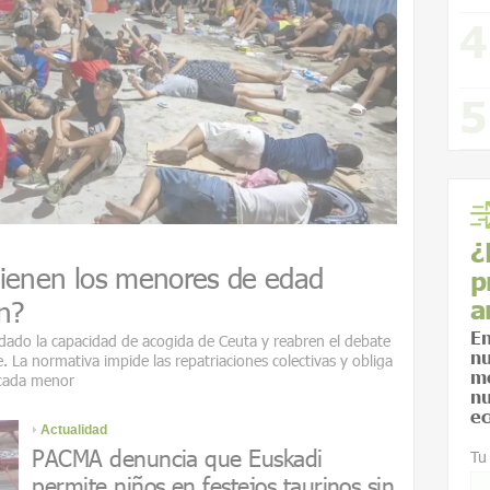
¿
tienen los menores de edad
p
a
n?
En
ado la capacidad de acogida de Ceuta y reabren el debate
nu
e. La normativa impide las repatriaciones colectivas y obliga
me
 cada menor
nu
ec
Actualidad
PACMA denuncia que Euskadi
Tu
permite niños en festejos taurinos sin