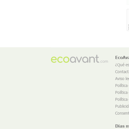
EcoAv
¿Qué e
Contact
Aviso le
Política
Política
Política
Publici
Consent
Días 