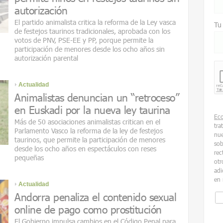
autorización
El partido animalista critica la reforma de la Ley vasca
Tu
de festejos taurinos tradicionales, aprobada con los
votos de PNV, PSE-EE y PP, porque permite la
participación de menores desde los ocho años sin
autorización parental
Actualidad
Animalistas denuncian un “retroceso”
en Euskadi por la nueva ley taurina
Ec
Más de 50 asociaciones animalistas critican en el
tra
Parlamento Vasco la reforma de la ley de festejos
nue
taurinos, que permite la participación de menores
sob
desde los ocho años en espectáculos con reses
rec
pequeñas
otr
adi
en 
Actualidad
Andorra penaliza el contenido sexual
online de pago como prostitución
El Gobierno impulsa cambios en el Código Penal para