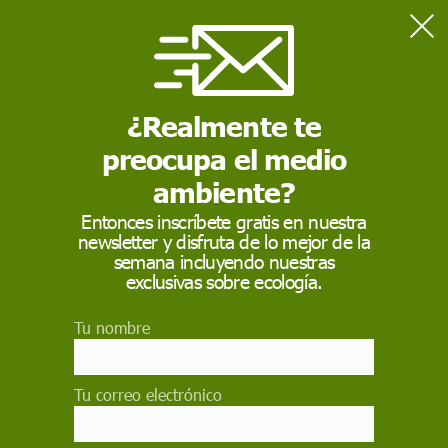
Home
Sostenibilidad
Una enzima mutante capaz de 'comerse' el plástico de las
botellas
¿Realmente te
preocupa el medio
SOSTENIBILIDAD
ambiente?
Una enzima mutante
Entonces inscríbete gratis en nuestra
newsletter y disfruta de lo mejor de la
capaz de 'comerse' el
semana incluyendo nuestras
plástico de las botellas
exclusivas sobre ecología.
Tu nombre
Expertos británicos y estadounidenses logran
una versión mejorada de una molécula
desarrollada espontáneamente en un centro de
Tu correo electrónico
reciclaje japonés
ROGER FONT