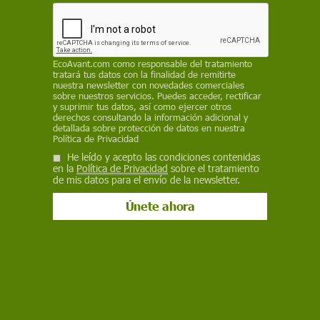
10 de mayo de 2018
Facebook
X
WhatsApp
Meneame
Seguir en
EcoAvant.com
como responsable del tratamiento
Bluesky
tratará tus datos con la finalidad de remitirte
nuestra newsletter con novedades comerciales
sobre nuestros servicios. Puedes acceder, rectificar
y suprimir tus datos, así como ejercer otros
derechos consultando la información adicional y
detallada sobre protección de datos en nuestra
Política de Privacidad
He leído y acepto las condiciones contenidas
en la
Política de Privacidad
sobre el tratamiento
de mis datos para el envío de la newsletter.
Título de la imagen
Una posible solución a los millones de toneladas
de botellas de plástico vertidas por todo el
mundo sería que alguien se las comiera. Y
científicos británicos y estadounidenses creen