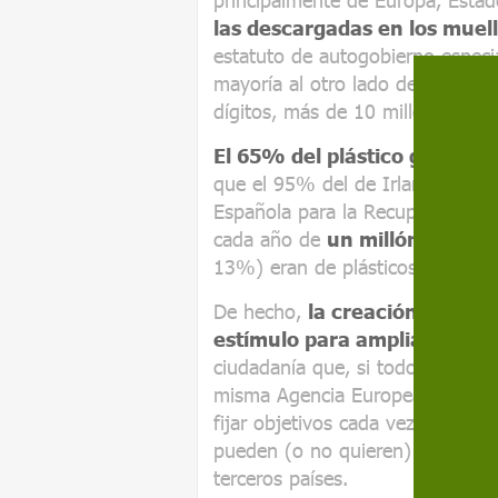
las descargadas en los mue
estatuto de autogobierno espec
mayoría al otro lado de la fronte
dígitos, más de 10 millones de 
El 65% del plástico generado
que el 95% del de Irlanda, acab
Española para la Recuperación y e
cada año de
un millón de ton
13%) eran de plásticos.
De hecho,
la creación de sis
estímulo para ampliar el c
ciudadanía que, si todo se reci
misma Agencia Europea del Med
fijar objetivos cada vez más alt
pueden (o no quieren) asumir, la
terceros países.