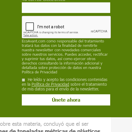
de envases de plástico europeos que se
llones de toneladas, y en paralelo la cifra de
nde también se gestionaban en países como
asia, aunque en un volumen muy inferior al de
EcoAvant.com
como responsable del tratamiento
tratará tus datos con la finalidad de remitirte
laneta–
se había multiplicado en el mismo
nuestra newsletter con novedades comerciales
sobre nuestros servicios. Puedes acceder, rectificar
2007, la cantidad de residuos de papel
y suprimir tus datos, así como ejercer otros
or diez y los metales, por cinco.
derechos consultando la información adicional y
detallada sobre protección de datos en nuestra
Política de Privacidad
nerar un terremoto en todo el mundo
, y
He leído y acepto las condiciones contenidas
 de banda esta actitud de 'ojos que no ven,
en la
Política de Privacidad
sobre el tratamiento
de mis datos para el envío de la newsletter.
 desarrollado hacia la basura", opina
or de Greenpeace en Asia Oriental, para quien
on el actual modelo de consumo derrochador
ito en un planeta finito
".
sobre esta materia, concluyó que el ser
nes de toneladas métricas de plásticos