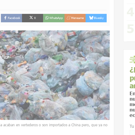
Facebook
X
WhatsApp
Meneame
Bluesky
¿
p
a
En
nu
me
nu
ec
opa acaban en vertederos o son importados a China pero, que ya no
Tu