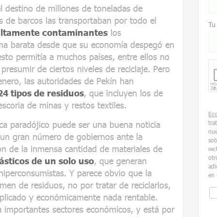
l destino de millones de toneladas de
s de barcos las transportaban por todo el
Tu
 altamente contaminantes
los
ma barata desde que su economía despegó en
esto permitía a muchos países, entre ellos no
presumir de ciertos niveles de reciclaje. Pero
enero, las autoridades de Pekín han
24 tipos de residuos
, que incluyen los de
escoria de minas y restos textiles.
Ec
ca paradójico puede ser una buena noticia
tra
nue
 un gran número de gobiernos ante la
sob
ón de la inmensa cantidad de materiales de
rec
otr
ásticos de un solo uso
, que generan
adi
 hiperconsumistas. Y parece obvio que la
en 
men de residuos, no por tratar de reciclarlos,
mplicado y económicamente nada rentable.
a importantes sectores económicos, y está por