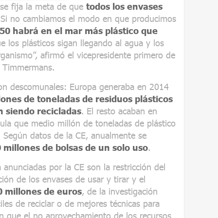
 se fija la meta de que
todos los envases
 “Si no cambiamos el modo en que producimos
50 habrá en el mar más plástico que
 los plásticos sigan llegando al agua y los
rganismo”, afirmó el vicepresidente primero de
ns Timmermans.
son descomunales: Europa generaba en 2014
lones de toneladas de residuos plásticos
 siendo recicladas
. El resto acaban en
cula que medio millón de toneladas de plástico
. Según datos de la CE, anualmente se
 millones de bolsas de un solo uso
.
 anunciadas por la CE son la restricción del
ión de los envases de usar y tirar y el
 millones de euros
, de la investigación
les de reciclar o de mejores técnicas para
an que el no aprovechamiento de los recursos