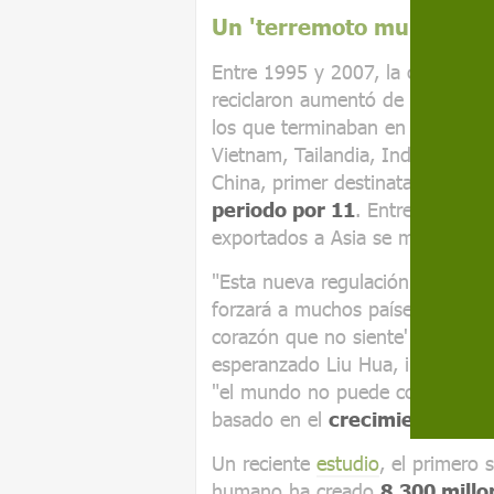
Un 'terremoto mundial'
Entre 1995 y 2007, la cantidad 
reciclaron aumentó de 10 a 14 mi
los que terminaban en Asia –do
Vietnam, Tailandia, India o Mal
China, primer destinatario del p
periodo por 11
. Entre 1995 y 
exportados a Asia se multiplicó p
"Esta nueva regulación
va a ge
forzará a muchos países a dejar
corazón que no siente' que se ha
esperanzado Liu Hua, investigad
"el mundo no puede continuar c
basado en el
crecimiento infin
Un reciente
estudio
, el primero 
humano ha creado
8.300 millo