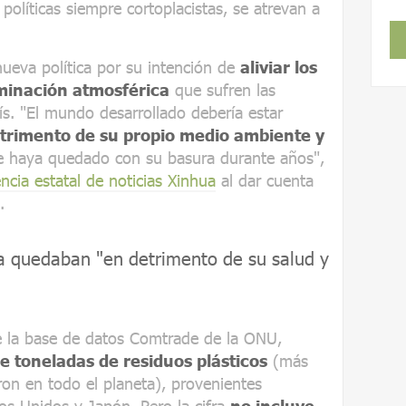
políticas siempre cortoplacistas, se atrevan a
 nueva política por su intención de
aliviar los
minación atmosférica
que sufren las
ís. "El mundo desarrollado debería estar
trimento de su propio medio ambiente y
se haya quedado con su basura durante años",
ncia estatal de noticias Xinhua
al dar cuenta
.
la quedaban "en detrimento de su salud y
e la base de datos Comtrade de la ONU,
e toneladas de residuos plásticos
(más
ron en todo el planeta), provenientes
os Unidos y Japón. Pero la cifra
no incluye