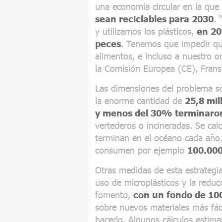
una economía circular en la que
sean reciclables para 2030
.
y utilizamos los plásticos,
en 20
peces
. Tenemos que impedir que
alimentos, e incluso a nuestro o
la Comisión Europea (CE), Fra
Las dimensiones del problema 
la enorme cantidad de
25,8 mil
y menos del 30% terminaron
vertederos o incineradas. Se cal
terminan en el océano cada año
consumen por ejemplo
100.000
Otras medidas de esta estrategia
uso de microplásticos y la reducc
fomento,
con un fondo de 100
sobre nuevos materiales más fáci
hacerlo. Algunos cálculos estim