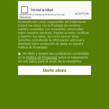
Facebook
X
WhatsApp
Meneame
Seguir en
Bluesky
EcoAvant.com
como responsable del tratamiento
tratará tus datos con la finalidad de remitirte
nuestra newsletter con novedades comerciales
sobre nuestros servicios. Puedes acceder, rectificar
y suprimir tus datos, así como ejercer otros
derechos consultando la información adicional y
detallada sobre protección de datos en nuestra
Política de Privacidad
He leído y acepto las condiciones contenidas
en la
Política de Privacidad
sobre el tratamiento
de mis datos para el envío de la newsletter.
Central eléctrica generada con carbón en Wyoming, EE UU / Foto: Mark
Mortesen
El mundo entero se lamenta ante la última gran
catástrofe climática: el tifón Haiyan. Según el
último balance provisional realizado por el
Consejo para la Gestión y la Reducción de
Desastres,
la tormenta ya le ha costado la