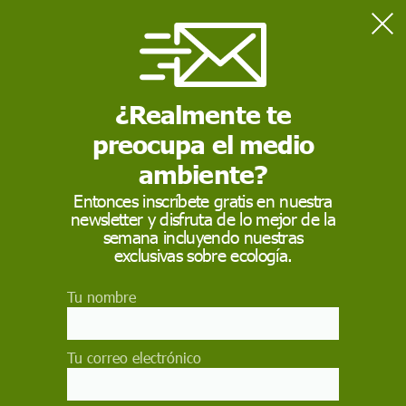
Home
Sostenibilidad
Los 27 adoptan normativa para impulsar consumo de
combustibles renovables en el transporte marítimo
¿Realmente te
preocupa el medio
SOSTENIBILIDAD
ambiente?
Los 27 adoptan
Entonces inscríbete gratis en nuestra
newsletter y disfruta de lo mejor de la
normativa para
semana incluyendo nuestras
impulsar consumo de
exclusivas sobre ecología.
combustibles
Tu nombre
renovables en el
transporte marítimo
Tu correo electrónico