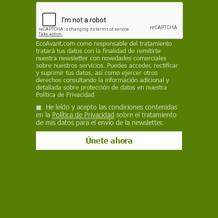
El reglamento también fija la obligación de que
los buques de pasajeros y los de mercancías
utilicen la red eléctrica terrestre para todas sus
necesidades de electricidad mientras estén
EcoAvant.com
como responsable del tratamiento
atracados en los muelles de los principales
tratará tus datos con la finalidad de remitirte
puertos de la UE a partir de 2030
nuestra newsletter con novedades comerciales
sobre nuestros servicios. Puedes acceder, rectificar
y suprimir tus datos, así como ejercer otros
EP
derechos consultando la información adicional y
detallada sobre protección de datos en nuestra
26 de julio de 2023
Política de Privacidad
He leído y acepto las condiciones contenidas
Facebook
X
WhatsApp
Meneame
Seguir en
en la
Política de Privacidad
sobre el tratamiento
de mis datos para el envío de la newsletter.
Bluesky