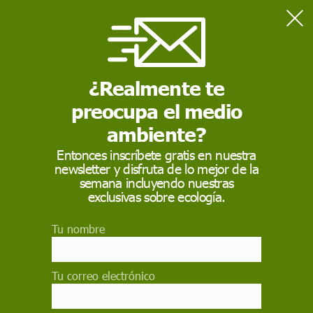
Home
Sostenibilidad
La escasez de agua, que ya afecta hasta a 3.000 millones de
personas
¿Realmente te
preocupa el medio
SOSTENIBILIDAD
ambiente?
La escasez de agua,
Entonces inscríbete gratis en nuestra
newsletter y disfruta de lo mejor de la
que ya afecta hasta a
semana incluyendo nuestras
3.000 millones de
exclusivas sobre ecología.
personas
Tu nombre
La escasez de agua se agravará en las próximas
décadas, sobre todo en las ciudades si no se
Tu correo electrónico
impulsa la cooperación internacional en este
ámbito