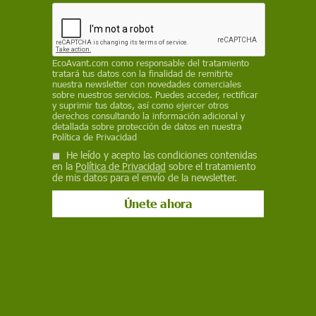
REDACCIÓN / EP
22 de marzo de 2023
EcoAvant.com
como responsable del tratamiento
tratará tus datos con la finalidad de remitirte
Facebook
X
WhatsApp
Meneame
Seguir en
nuestra newsletter con novedades comerciales
sobre nuestros servicios. Puedes acceder, rectificar
Bluesky
y suprimir tus datos, así como ejercer otros
derechos consultando la información adicional y
detallada sobre protección de datos en nuestra
Política de Privacidad
He leído y acepto las condiciones contenidas
en la
Política de Privacidad
sobre el tratamiento
de mis datos para el envío de la newsletter.
La escasez de agua afecta a millones de personas / Foto: EP
La escasez de agua se agravará en las próximas
décadas, sobre todo en las ciudades si no se