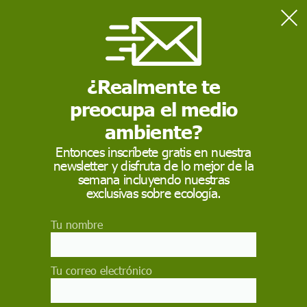
Home
Medio Ambiente
22 de marzo: Día Internacional del Agua 2026
¿Realmente te
preocupa el medio
MEDIO AMBIENTE
ambiente?
22 de marzo: Día
Entonces inscríbete gratis en nuestra
Internacional del Agua
newsletter y disfruta de lo mejor de la
semana incluyendo nuestras
2026
exclusivas sobre ecología.
La celebración del Día Internacional de Agua
Tu nombre
2026 tiene como objetivo concienciar sobre la
importancia del agua dulce y la conservación
sostenible de los recursos hídricos. El lema de
Tu correo electrónico
este año 2026 es `Donde fluye el agua, crece la
igualdad’.