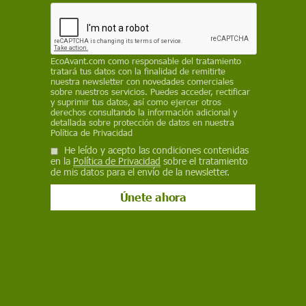
ECOAVANT.COM
6 de marzo de 2026
EcoAvant.com
como responsable del tratamiento
tratará tus datos con la finalidad de remitirte
Facebook
X
WhatsApp
Meneame
Seguir en
nuestra newsletter con novedades comerciales
Bluesky
sobre nuestros servicios. Puedes acceder, rectificar
y suprimir tus datos, así como ejercer otros
derechos consultando la información adicional y
detallada sobre protección de datos en nuestra
Política de Privacidad
He leído y acepto las condiciones contenidas
en la
Política de Privacidad
sobre el tratamiento
de mis datos para el envío de la newsletter.
Marie, de 7 años, extrae agua de una fuente de agua construida con el
apoyo de UNICEF en el distrito de Buhene en Goma, República
Democrática del Congo. Día Internacional del Agua 2026 / Foto:
UNICEF
La celebración del Día Internacional de