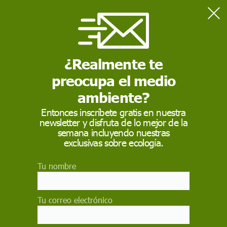
Home
Sostenibilidad
7 de julio: Día internacional de la conservación del suelo 2024
¿Realmente te
preocupa el medio
SOSTENIBILIDAD
ambiente?
7 de julio: Día
Entonces inscríbete gratis en nuestra
internacional de la
newsletter y disfruta de lo mejor de la
semana incluyendo nuestras
conservación del suelo
exclusivas sobre ecología.
2024
Tu nombre
El Día Internacional de la Conservación del Suelo
2024 se celebra el 7 de julio con el objetivo de
Tu correo electrónico
concienciar sobre la importancia de proteger y
conservar el suelo como un recurso natural vital