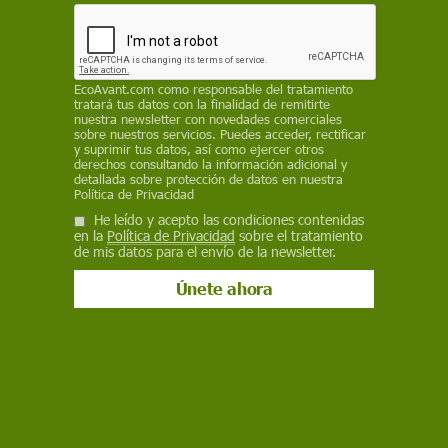
ECOAVANT.COM
2 de julio de 2024
EcoAvant.com
como responsable del tratamiento
Facebook
X
WhatsApp
Meneame
Seguir en
tratará tus datos con la finalidad de remitirte
nuestra newsletter con novedades comerciales
Bluesky
sobre nuestros servicios. Puedes acceder, rectificar
y suprimir tus datos, así como ejercer otros
derechos consultando la información adicional y
detallada sobre protección de datos en nuestra
Política de Privacidad
He leído y acepto las condiciones contenidas
en la
Política de Privacidad
sobre el tratamiento
de mis datos para el envío de la newsletter.
Imagen del Día Internacional del suelo 2024 / Foto: PB
El Día Internacional de la Conservación del
Suelo 2024 se celebra el 7 de julio con el
objetivo de concienciar sobre la