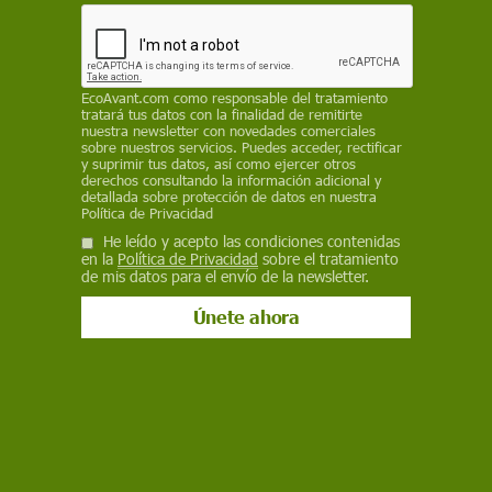
siguen siendo factores dominantes en la
evolución de la pandemia"
EP
EcoAvant.com
como responsable del tratamiento
tratará tus datos con la finalidad de remitirte
30 de abril de 2021
nuestra newsletter con novedades comerciales
sobre nuestros servicios. Puedes acceder, rectificar
y suprimir tus datos, así como ejercer otros
Facebook
X
WhatsApp
Meneame
Seguir en
derechos consultando la información adicional y
detallada sobre protección de datos en nuestra
Bluesky
Política de Privacidad
He leído y acepto las condiciones contenidas
en la
Política de Privacidad
sobre el tratamiento
de mis datos para el envío de la newsletter.
Los vacunados en Europa superan las y los infectados / Imagen:
Wilfried Pohnke en Pixabay