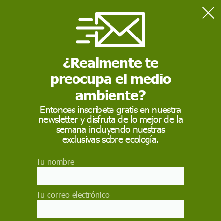
Home
Salud
La población vacunada (7%) en Europa supera a la infectada
(5,5%) por COVID-19
¿Realmente te
preocupa el medio
SALUD
ambiente?
La población vacunada
Entonces inscríbete gratis en nuestra
newsletter y disfruta de lo mejor de la
(7%) en Europa
semana incluyendo nuestras
supera a la infectada
exclusivas sobre ecología.
(5,5%) por COVID-19
Tu nombre
La OMS: "Las tasas de infección en toda Europa
siguen siendo extremadamente altas". "En la
Tu correo electrónico
mayoría de los países, las medidas sociales y de
salud pública, tanto individuales como colectivas,