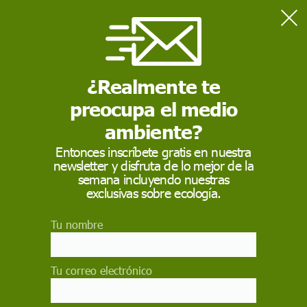
Home
Salud
Nuevos baremos para medir los niveles óptimos de vitamina D:
¿cómo deben interpretarse?
¿Realmente te
preocupa el medio
SALUD
ambiente?
Nuevos baremos para
Entonces inscríbete gratis en nuestra
newsletter y disfruta de lo mejor de la
medir los niveles
semana incluyendo nuestras
óptimos de vitamina
exclusivas sobre ecología.
D: ¿cómo deben
Tu nombre
interpretarse?
Tu correo electrónico
La única evidencia concluyente y definitiva sobre
el papel de la vitamina D en el ser humano atañe