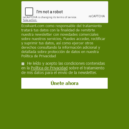
a la regulación de los minerales y su impacto en
nuestra salud ósea
DIANA DÍAZ RIZZOLO
/
THE CONVERSATION
EcoAvant.com
como responsable del tratamiento
tratará tus datos con la finalidad de remitirte
31 de julio de 2024
nuestra newsletter con novedades comerciales
sobre nuestros servicios. Puedes acceder, rectificar
Facebook
X
WhatsApp
Meneame
Seguir en
y suprimir tus datos, así como ejercer otros
derechos consultando la información adicional y
Bluesky
detallada sobre protección de datos en nuestra
Política de Privacidad
He leído y acepto las condiciones contenidas
en la
Política de Privacidad
sobre el tratamiento
de mis datos para el envío de la newsletter.
Los niveles óptimos de vitamina D / Foto: The Conversation
Aunque la
vitamina D
está presente en algunos