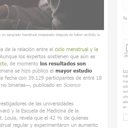
Tu
 un sangrado menstrual inesperado después de haber recibido la
a de la relación entre el
ciclo menstrual y la
 Aunque los expertos sostienen que aún es
cto
, de momento
los resultados son
emana se hizo público el
mayor estudio
Ec
tra
la fecha con 39.129 participantes de entre 18
nue
 no binarias—, publicado en
Science
sob
rec
otr
adi
nvestigadores de las universidades
en 
vard y la Escuela de Medicina de la
. Louis, revela que el 42 % de quienes
nstrual regular y experimentaron un aumento