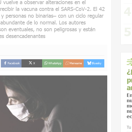
 vuelve a observar alteraciones en el
ecibir la vacuna contra el SARS-CoV-2. El 42
y personas no binarias– con un ciclo regular
 abundante de lo normal. Los autores
son eventuales, no son peligrosas y están
res desencadenantes
Facebook
X
WhatsApp
Meneame
Bluesky
¿
p
a
En
nu
me
nu
ec
Tu