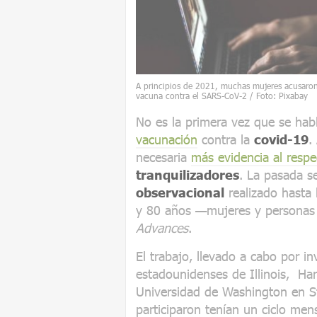
A principios de 2021, muchas mujeres acusaron
vacuna contra el SARS-CoV-2 / Foto: Pixabay
No es la primera vez que se habl
vacunación
contra la
covid-19
.
necesaria
más evidencia al respe
tranquilizadores
. La pasada s
observacional
realizado hasta 
y 80 años —mujeres y personas
Advances
.
El trabajo, llevado a cabo por i
estadounidenses de Illinois, Har
Universidad de Washington en St
participaron tenían un ciclo me