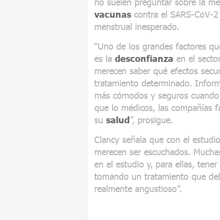
no suelen preguntar sobre la me
vacunas
contra el SARS-CoV-2
menstrual inesperado.
“Uno de los grandes factores qu
es la
desconfianza
en el secto
merecen saber qué efectos secu
tratamiento determinado. Inform
más cómodos y seguros cuando a
que lo médicos, las compañías f
su
salud
”, prosigue.
Clancy señala que con el estudi
merecen ser escuchados. Mucha
en el estudio y, para ellas, tene
tomando un tratamiento que deb
realmente angustioso”.