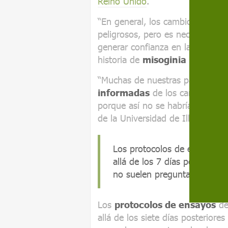
Reino Unido
.
“En general, los cambios en el 
peligrosos, pero es necesario pr
generar confianza en la medicina”
historia de
misoginia médica
s
“Muchas de nuestras participant
informadas
de los cambios en 
porque así no se habrían
asust
de la Universidad de Illinois.
Los protocolos de ensayos 
allá de los 7 días posteriore
no suelen preguntar sobre l
Los
protocolos de ensayos
de
allá de los siete días posteriore