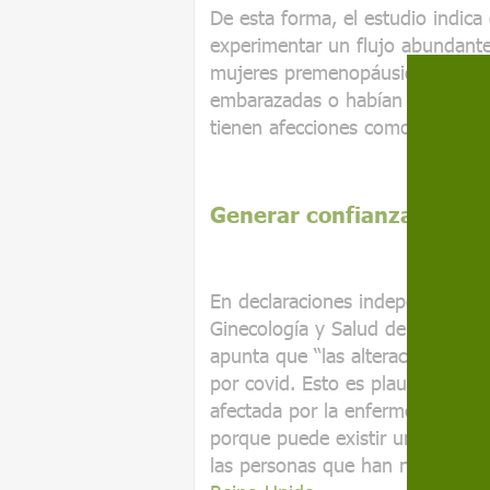
De esta forma, el estudio indic
experimentar un flujo abundante 
mujeres premenopáusicas, las hi
embarazadas o habían dado a luz
tienen afecciones como endometr
Generar confianza en el s
En declaraciones independiente
Ginecología y Salud de la Mujer
apunta que “las alteraciones me
por covid. Esto es plausible, y
afectada por la enfermedad y el
porque puede existir un sesgo 
las personas que han notado ca