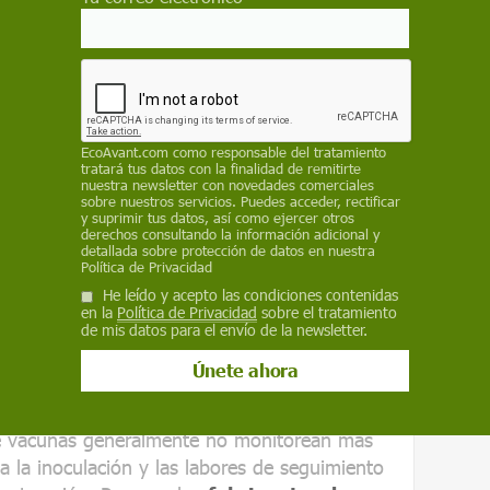
sangrado menstrual no son infrecuentes ni
estar atención a estas experiencias para
, escriben los autores, y señalan la larga
ufrida por las personas que menstrúan.
EcoAvant.com
como responsable del tratamiento
es señalan que habrían preferido
ser
tratará tus datos con la finalidad de remitirte
nuestra newsletter con novedades comerciales
el sangrado menstrual antes de vacunarse,
sobre nuestros servicios. Puedes acceder, rectificar
y suprimir tus datos, así como ejercer otros
ado
”, cuenta a Sinc
Kathryn Clancy
, autora
derechos consultando la información adicional y
detallada sobre protección de datos en nuestra
Política de Privacidad
He leído y acepto las condiciones contenidas
en la
Política de Privacidad
sobre el tratamiento
de vacunas generalmente no monitorean más
de mis datos para el envío de la newsletter.
s a la inoculación y las labores de seguimiento
a menstruación
 vacunas generalmente no monitorean más
s a la inoculación y las labores de seguimiento