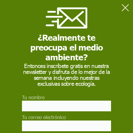
Home
Salud
AstraZeneca: ¿cómo sabemos si una vacuna produce efectos
adversos?
¿Realmente te
preocupa el medio
SALUD
ambiente?
AstraZeneca: ¿cómo
Entonces inscríbete gratis en nuestra
newsletter y disfruta de lo mejor de la
sabemos si una
semana incluyendo nuestras
vacuna produce
exclusivas sobre ecología.
efectos adversos?
Tu nombre
En las últimas semanas han aparecido diferentes
noticias en los medios de comunicación que
Tu correo electrónico
relacionaban la vacunación frente a la covid-19
con casos mortales