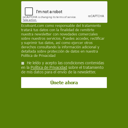
JUAN JOSÉ CARRERAS MARTÍNEZ
, RESPONSABLE DE
FARMACOVIGILANCIA EN EL ÁREA DE INVESTIGACIÓN EN VACUNAS,
FISABIO /
THE CONVERSATION
EcoAvant.com
como responsable del tratamiento
16 de marzo de 2021
tratará tus datos con la finalidad de remitirte
nuestra newsletter con novedades comerciales
sobre nuestros servicios. Puedes acceder, rectificar
Facebook
X
WhatsApp
Meneame
Seguir en
y suprimir tus datos, así como ejercer otros
derechos consultando la información adicional y
Bluesky
detallada sobre protección de datos en nuestra
Política de Privacidad
He leído y acepto las condiciones contenidas
en la
Política de Privacidad
sobre el tratamiento
de mis datos para el envío de la newsletter.
La vacuna de AstraZeneca se suspende por precaución / Foto:
Wikipedia