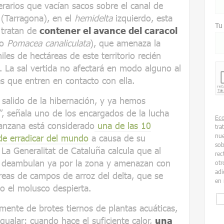
perarios que vacían sacos sobre el canal de
 (Tarragona), en el
hemidelta
izquierdo, esta
Tu
 tratan de
contener el avance del caracol
o
Pomacea canaliculata
), que amenaza la
les de hectáreas de este territorio recién
. La sal vertida no afectará en modo alguno al
es que entren en contacto con ella.
salido de la hibernación, y ya hemos
”, señala uno de los encargados de la lucha
Ec
manzana está considerado
una de las 10
tra
nue
 de erradicar del mundo
a causa de su
sob
. La Generalitat de Cataluña calcula que al
rec
 deambulan ya por la zona y amenazan con
otr
adi
reas de campos de arroz del delta, que se
en 
o el molusco despierta.
mente de brotes tiernos de plantas acuáticas,
igualar: cuando hace el suficiente calor,
una