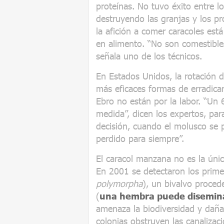
proteínas. No tuvo éxito entre l
destruyendo las granjas y los pr
la afición a comer caracoles es
en alimento. “No son comestibles
señala uno de los técnicos.
En Estados Unidos, la rotación 
más eficaces formas de erradicar 
Ebro no están por la labor. “U
medida”, dicen los expertos, par
decisión, cuando el molusco se p
perdido para siempre”.
El caracol manzana no es la úni
En 2001 se detectaron los prime
polymorpha
), un bivalvo proced
(
una hembra puede disemina
amenaza la biodiversidad y daña 
colonias obstruyen las canalizaci