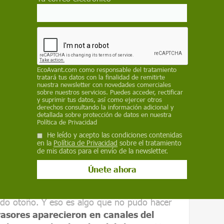
e Pagesos eleva la cifra a unas 300.
dor de tiernas plantas acuáticas podría acabar
es protegidos de inmenso valor ecológico que
EcoAvant.com
como responsable del tratamiento
del Delta de l'Ebre y de la Reserva de la
tratará tus datos con la finalidad de remitirte
nuestra newsletter con novedades comerciales
, reconocida en mayo por la Unesco.
sobre nuestros servicios. Puedes acceder, rectificar
y suprimir tus datos, así como ejercer otros
e el invierno, colocación de trampas barrera
derechos consultando la información adicional y
detallada sobre protección de datos en nuestra
 bombas, uso de saponinas, salinización activa
Política de Privacidad
o entrar agua de mar o lanzando sal a los
He leído y acepto las condiciones contenidas
en la
Política de Privacidad
sobre el tratamiento
 en los desagües, todos estos métodos se han
de mis datos para el envío de la newsletter.
o años de batalla contra el caracol, pero la
de avanzar.
y ha alcanzado la mitad sur del delta. El
sado otoño. Y eso es algo que no pudo hacer
vasores aparecieron en canales del