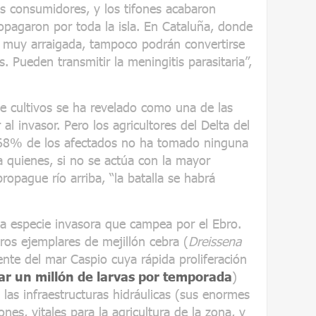
os consumidores, y los tifones acabaron
opagaron por toda la isla. En Cataluña, donde
tá muy arraigada, tampoco podrán convertirse
. Pueden transmitir la meningitis parasitaria”,
de cultivos se ha revelado como una de las
al invasor. Pero los agricultores del Delta del
n 68% de los afectados no ha tomado ninguna
a quienes, si no se actúa con la mayor
ropague río arriba, “la batalla se habrá
ca especie invasora que campea por el Ebro.
ros ejemplares de mejillón cebra (
Dreissena
ente del mar Caspio cuya rápida proliferación
r un millón de larvas por temporada
)
las infraestructuras hidráulicas (sus enormes
ones, vitales para la agricultura de la zona, y