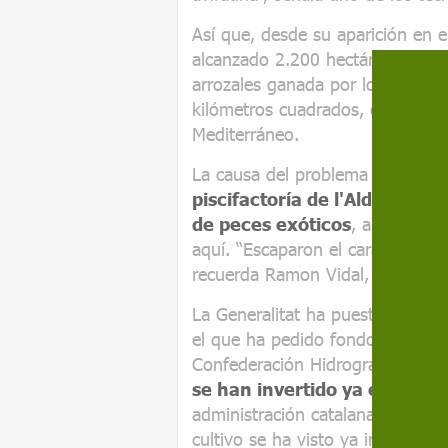
Así que, desde su aparición en e
alcanzado 2.200 hectáreas de es
arrozales ganada por los sedime
kilómetros cuadrados, conforma
Mediterráneo.
La causa del problema fue
la f
piscifactoría de l'Aldea, do
de peces exóticos
, ahora proh
aquí. “Escaparon el caracol y otr
recuerda Ramon Vidal, director 
La Generalitat ha puesto en mar
el que ha pedido fondos europeo
Confederación Hidrográfica del 
se han invertido ya en la co
administración catalana cifra en
cultivo se ha visto ya irremisib