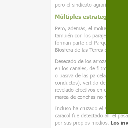
pero el sindicato agrario Unió d
Múltiples estrategias
Pero, además, el molusco devora
también con los parajes natural
forman parte del Parque Natural 
Biosfera de las Terres de l'Ebre
Desecado de los arrozales durant
en los canales, de filtros en las
o pasiva de las parcelas (dejand
conductos), vertido de cal viva
revelado efectivos en estos cuatr
marea de conchas no ha dejado 
Incluso ha cruzado el ancho río 
caracol fue detectado allí el pa
por sus propios medios.
Los in