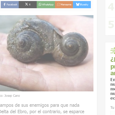
Facebook
X
WhatsApp
Meneame
Bluesky
¿
p
a
En
nu
me
nu
to: Josep Cano
ec
 campos de sus enemigos para que nada
Tu
Delta del Ebro, por el contrario, se esparce