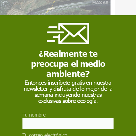
¿Realmente te
preocupa el medio
ambiente?
Entonces inscríbete gratis en nuestra
newsletter y disfruta de lo mejor de la
semana incluyendo nuestras
exclusivas sobre ecología.
 (Turquía) el 7 de febrero de 2023. La
Tu nombre
una línea que muestra el recorrido de la falla
Tu correo electrónico