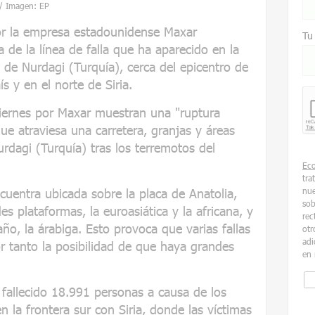
a / Imagen: EP
or la empresa estadounidense Maxar
Tu
 de la línea de falla que ha aparecido en la
o de Nurdagi (Turquía), cerca del epicentro de
s y en el norte de Siria.
viernes por Maxar muestran una "ruptura
que atraviesa una carretera, granjas y áreas
urdagi (Turquía) tras los terremotos del
Ec
tra
cuentra ubicada sobre la placa de Anatolia,
nue
sob
s plataformas, la euroasiática y la africana, y
rec
o, la árabiga. Esto provoca que varias fallas
otr
adi
or tanto la posibilidad de que haya grandes
en 
 fallecido 18.991 personas a causa de los
n la frontera sur con Siria, donde las víctimas