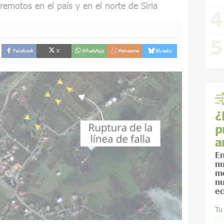
rremotos en el país y en el norte de Siria
Facebook
X
WhatsApp
Meneame
Bluesky
¿
p
a
En
nu
me
nu
ec
Tu