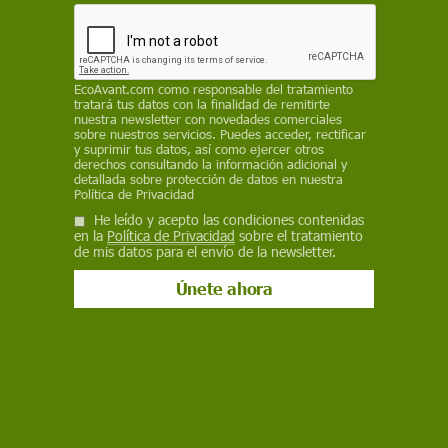
23 de noviembre de 2020
Facebook
X
WhatsApp
Meneame
Seguir en
Bluesky
EcoAvant.com
como responsable del tratamiento
tratará tus datos con la finalidad de remitirte
nuestra newsletter con novedades comerciales
sobre nuestros servicios. Puedes acceder, rectificar
y suprimir tus datos, así como ejercer otros
derechos consultando la información adicional y
detallada sobre protección de datos en nuestra
Política de Privacidad
He leído y acepto las condiciones contenidas
en la
Política de Privacidad
sobre el tratamiento
de mis datos para el envío de la newsletter.
'Fritillaria delavayi' en una población con baja (izquierda) y alta presión
de cosecha / Foto: EP
Una planta utilizada en la medicina tradicional
china ha evolucionado para volverse menos
visible para los humanos, muestra una nueva
investigación.