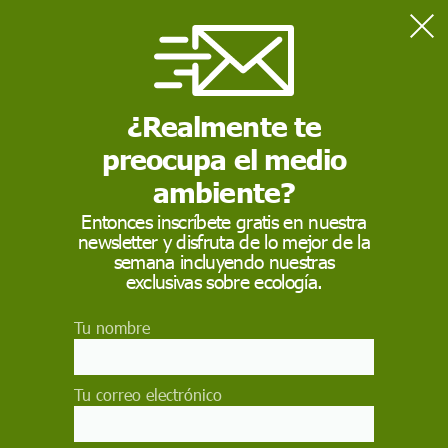
Home
Naturaleza
Una planta evoluciona para hacerse menos visible a los
humanos
¿Realmente te
preocupa el medio
NATURALEZA
ambiente?
Una planta evoluciona
Entonces inscríbete gratis en nuestra
newsletter y disfruta de lo mejor de la
para hacerse menos
semana incluyendo nuestras
visible a los humanos
exclusivas sobre ecología.
Tu nombre
Las científicas descubrieron que las plantas de
'Fritillaria delavayi' se asemejan más a su
entorno en las áreas donde se cosechan mucho
Tu correo electrónico
EP