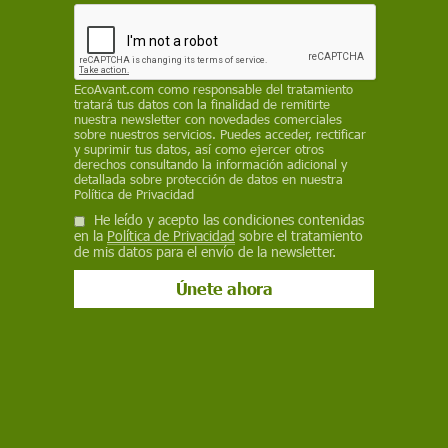
especie distinta, ‘Manis aurita’, según un estudio
del Field Museum que rastreó ADN de un
ejemplar de casi 190 años y abre nuevas vías
contra el tráfico
EcoAvant.com
como responsable del tratamiento
tratará tus datos con la finalidad de remitirte
ECOAVANT.COM
nuestra newsletter con novedades comerciales
sobre nuestros servicios. Puedes acceder, rectificar
y suprimir tus datos, así como ejercer otros
2 de julio de 2026
derechos consultando la información adicional y
detallada sobre protección de datos en nuestra
Política de Privacidad
Facebook
X
WhatsApp
Meneame
Seguir en
He leído y acepto las condiciones contenidas
Bluesky
en la
Política de Privacidad
sobre el tratamiento
de mis datos para el envío de la newsletter.