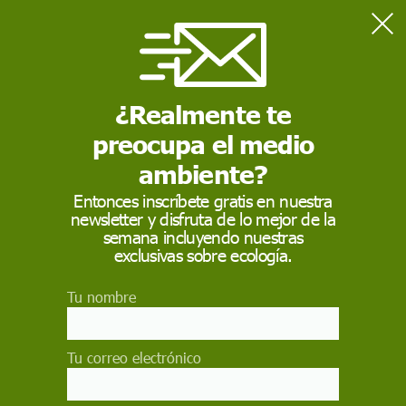
Home
Naturaleza
El pangolín del Himalaya, el mamífero más traficado, se
confirma como especie propia
¿Realmente te
preocupa el medio
NATURALEZA
ambiente?
El pangolín del
Entonces inscríbete gratis en nuestra
newsletter y disfruta de lo mejor de la
Himalaya, el mamífero
semana incluyendo nuestras
más traficado, se
exclusivas sobre ecología.
confirma como especie
Tu nombre
propia
Tu correo electrónico
Un pangolín asiático que pasaba inadvertido en
Nepal y el norte de la India es en realidad una