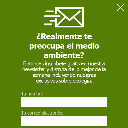
Home
Naturaleza
La ONU aprueba el Tratado de Biodiversidad en alta mar
¿Realmente te
preocupa el medio
NATURALEZA
ambiente?
La ONU aprueba el
Entonces inscríbete gratis en nuestra
Tratado de
newsletter y disfruta de lo mejor de la
semana incluyendo nuestras
Biodiversidad en alta
exclusivas sobre ecología.
mar
Tu nombre
La ONU ha anunciado la aprobación del
"histórico" Tratado de la Biodiversidad Más Allá
Tu correo electrónico
de la Jurisdicción Nacional, más conocido como
Tratado de Alta Mar, un acuerdo para preservar y