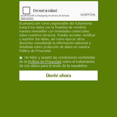
garantizar un uso sostenible de dos tercios de
los océanos
REDACCIÓN / EP
EcoAvant.com
como responsable del tratamiento
20 de junio de 2023
tratará tus datos con la finalidad de remitirte
nuestra newsletter con novedades comerciales
sobre nuestros servicios. Puedes acceder, rectificar
Facebook
X
WhatsApp
Meneame
Seguir en
y suprimir tus datos, así como ejercer otros
derechos consultando la información adicional y
Bluesky
detallada sobre protección de datos en nuestra
Política de Privacidad
He leído y acepto las condiciones contenidas
en la
Política de Privacidad
sobre el tratamiento
de mis datos para el envío de la newsletter.
Cola de ballena jorobada. La ONU aprueba el Tratado de Biodiversidad
en alta mar / Foto: EP