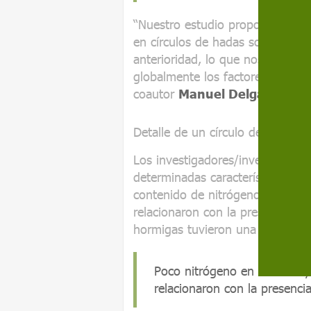
“Nuestro estudio proporciona ev
en círculos de hadas son much
anterioridad, lo que nos ha per
globalmente los factores que afec
coautor
Manuel Delgado Baqu
Detalle de un círculo de hadas 
Los investigadores/investigador
determinadas características del
contenido de nitrógeno y una pr
relacionaron con la presencia de
hormigas tuvieron una importanc
Poco nitrógeno en el suelo y
relacionaron con la presencia