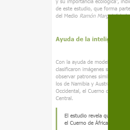
y su importancia ecológica”, ind
de este estudio, que forma parte 
del Medio
Ramón Margalef
de la
Ayuda de la inteligencia a
Con la ayuda de modelos basados e
clasificaron imágenes satelitale
observar patrones similares a los
los de Namibia y Australia Occid
Occidental, el Cuerno de África,
Central.
El estudio revela que tambié
el Cuerno de África, Madaga