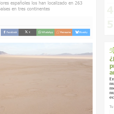
igadores españoles los han localizado en 263
aíses en tres continentes
Facebook
X
WhatsApp
Meneame
Bluesky
¿
p
a
En
nu
me
nu
ec
Tu